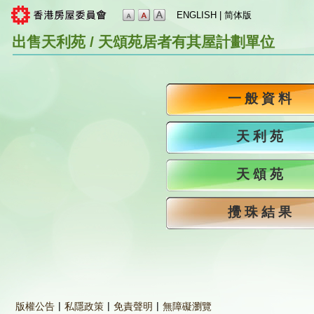
ENGLISH
|
简体版
出售天利苑 / 天頌苑居者有其屋計劃單位
一 般 資 料
天 利 苑
天 頌 苑
攪 珠 結 果
|
|
|
版權公告
私隱政策
免責聲明
無障礙瀏覽