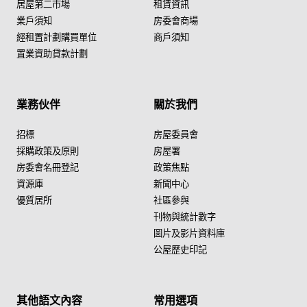
居屋第二市場
租賃資訊
業戶須知
房委會商場
經租置計劃購買單位
商戶須知
置業資助貸款計劃
業務伙伴
關於我們
招標
房屋委員會
採購政策及原則
房屋署
房委會名冊登記
政策焦點
資源庫
新聞中心
優質居所
社區參與
刊物與統計數字
圖片及影片資料庫
公屋歷史印記
其他語文內容
常用選項