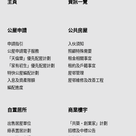
主頁
資訊一覽
公屋申請
公共房屋
申請指引
入伙須知
公屋申請電子服務
照顧特殊需要
「天倫樂」優先配屋計劃
租金相關事宜
「家有初生」優先配屋計劃
租約及戶籍事宜
特快公屋編配計劃
屋邨管理
入息及資產限額
屋邨維修及改善工程
編配進度
自置居所
商業樓宇
出售居屋單位
「共築・創業家」計劃
綠表置居計劃
招標及中標公告