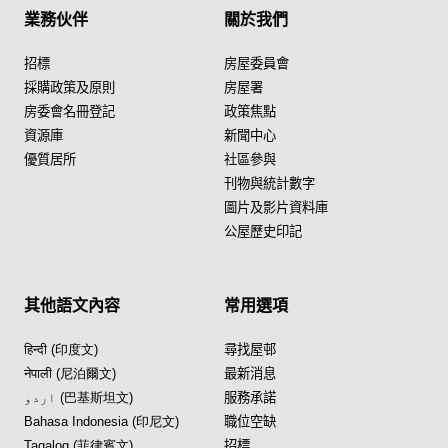
業務伙伴
關於我們
招標
房屋委員會
採購政策及原則
房屋署
房委會名冊登記
政策焦點
資源庫
新聞中心
優質居所
社區參與
刊物與統計數字
圖片及影片資料庫
公屋歷史印記
其他語文內容
常用選項
हिन्दी (印度文)
尋找屋邨
नेपाली (尼泊爾文)
最新消息
اردو (巴基斯坦文)
服務承諾
Bahasa Indonesia (印尼文)
職位空缺
Tagalog (菲律賓文)
招標