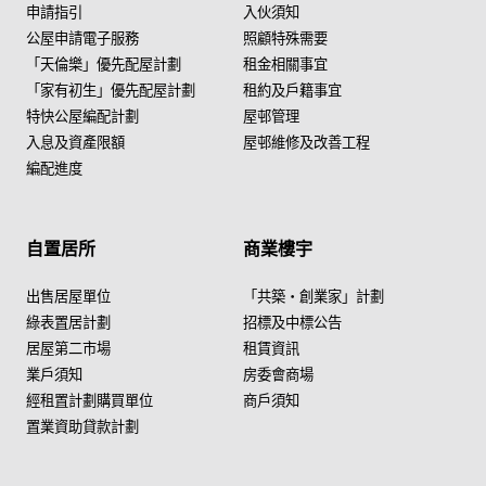
申請指引
入伙須知
公屋申請電子服務
照顧特殊需要
「天倫樂」優先配屋計劃
租金相關事宜
「家有初生」優先配屋計劃
租約及戶籍事宜
特快公屋編配計劃
屋邨管理
入息及資產限額
屋邨維修及改善工程
編配進度
自置居所
商業樓宇
出售居屋單位
「共築・創業家」計劃
綠表置居計劃
招標及中標公告
居屋第二市場
租賃資訊
業戶須知
房委會商場
經租置計劃購買單位
商戶須知
置業資助貸款計劃