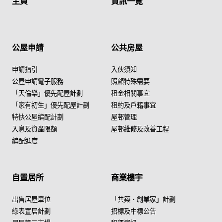
主頁
資訊一覽
公屋申請
公共房屋
申請指引
入伙須知
公屋申請電子服務
照顧特殊需要
「天倫樂」優先配屋計劃
租金相關事宜
「家有初生」優先配屋計劃
租約及戶籍事宜
特快公屋編配計劃
屋邨管理
入息及資產限額
屋邨維修及改善工程
編配進度
自置居所
商業樓宇
出售居屋單位
「共築・創業家」計劃
綠表置居計劃
招標及中標公告