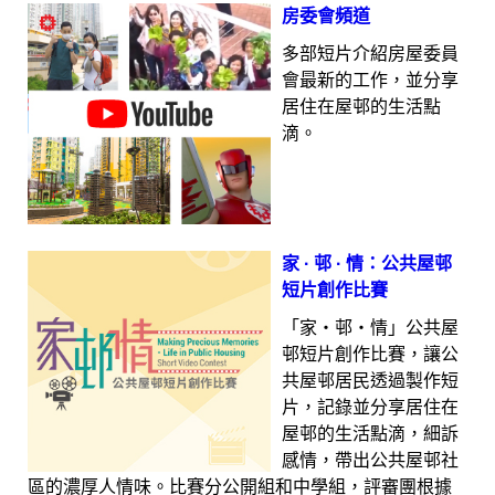
房委會頻道
多部短片介紹房屋委員
會最新的工作，並分享
居住在屋邨的生活點
滴。
家 · 邨 · 情：公共屋邨
短片創作比賽
「家‧邨‧情」公共屋
邨短片創作比賽，讓公
共屋邨居民透過製作短
片，記錄並分享居住在
屋邨的生活點滴，細訴
感情，帶出公共屋邨社
區的濃厚人情味。比賽分公開組和中學組，評審團根據