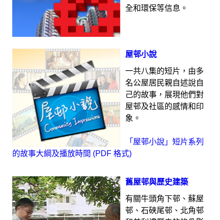
全和環保等信息。
屋邨小說
一共八集的短片，由多
名公屋居民親自述說自
己的故事，展現他們對
屋邨及社區的感情和印
象。
「屋邨小說」短片系列
的故事大綱及播放時間 (PDF 格式)
舊屋邨與歷史建築
有關牛頭角下邨、蘇屋
邨、石硤尾邨、北角邨