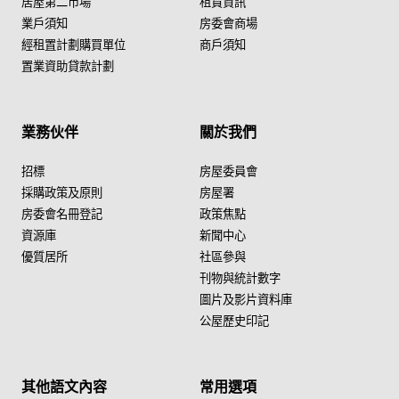
居屋第二市場
租賃資訊
業戶須知
房委會商場
經租置計劃購買單位
商戶須知
置業資助貸款計劃
業務伙伴
關於我們
招標
房屋委員會
採購政策及原則
房屋署
房委會名冊登記
政策焦點
資源庫
新聞中心
優質居所
社區參與
刊物與統計數字
圖片及影片資料庫
公屋歷史印記
其他語文內容
常用選項