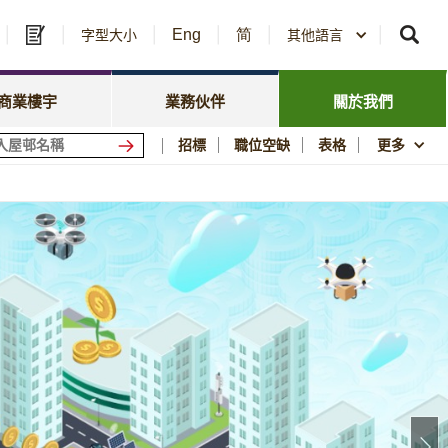
Eng
简
及中標公告
字型大小
其他語言
房委會名冊登記
政策焦點
資訊
資源庫
新聞中心
商業樓宇
業務伙伴
關於我們
會商場
優質居所
招標
職位空缺
表格
更多
社區參與
須知
刊物與統計數字
圖片及影片資料庫
公屋歷史印記