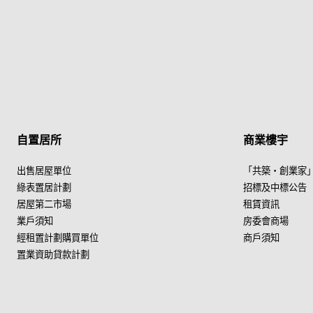
自置居所
商業樓宇
出售居屋單位
「共築・創業家
綠表置居計劃
招標及中標公告
居屋第二市場
租賃資訊
業戶須知
房委會商場
經租置計劃購買單位
商戶須知
置業資助貸款計劃