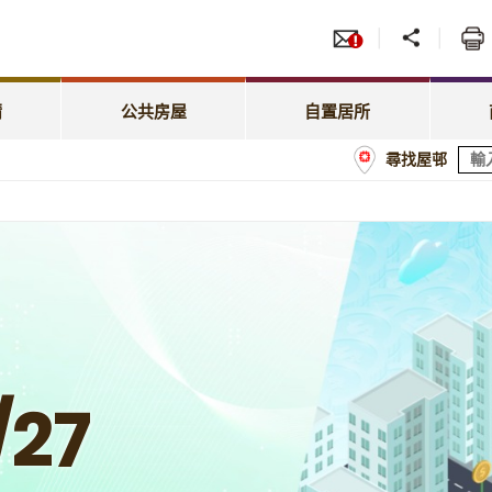
服務
招標
照顧特殊需要
綠表置居計劃
先配屋計劃
租賃
租金相關事宜
居屋第二市場
請
公共房屋
自置居所
優先配屋計劃
房委
尋找屋邨
租約及戶籍事宜
業戶須知
計劃
商戶
屋邨管理
經租置計劃購買單位
額
屋邨維修及改善工程
置業資助貸款計劃
/27