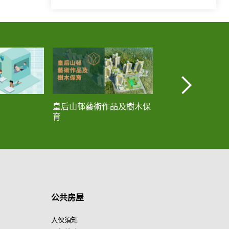
皇后山邨藝術作品及樹木保
連接深水埗海盈邨
育
的長跨度行人天橋
公共房屋
入伙須知