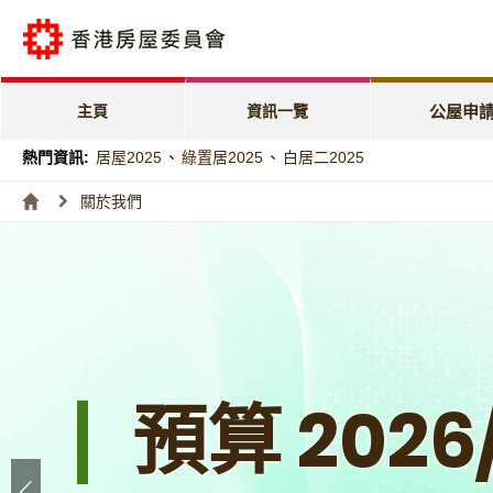
公屋申請電子
「天倫樂」優
主頁
資訊一覽
公屋申
「家有初生」
熱門資訊:
居屋2025
、
綠置居2025
、
白居二2025
特快公屋編配
關於我們
入息及資產限
編配進度
預算 2026