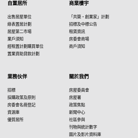
自置居所
商業樓宇
出售居屋單位
「共築・創業家」計劃
綠表置居計劃
招標及中標公告
居屋第二市場
租賃資訊
業戶須知
房委會商場
經租置計劃購買單位
商戶須知
置業資助貸款計劃
業務伙伴
關於我們
招標
房屋委員會
採購政策及原則
房屋署
房委會名冊登記
政策焦點
資源庫
新聞中心
優質居所
社區參與
刊物與統計數字
圖片及影片資料庫