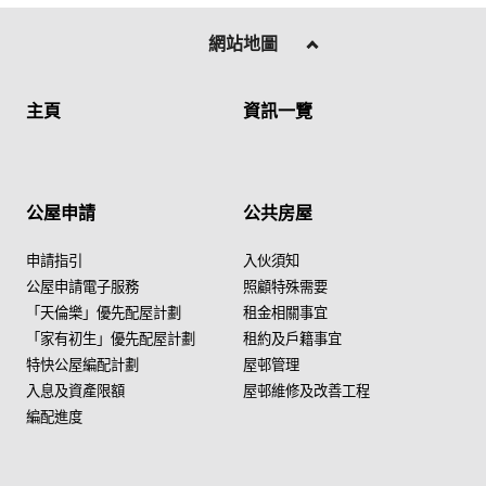
網站地圖
主頁
資訊一覽
公屋申請
公共房屋
申請指引
入伙須知
公屋申請電子服務
照顧特殊需要
「天倫樂」優先配屋計劃
租金相關事宜
「家有初生」優先配屋計劃
租約及戶籍事宜
特快公屋編配計劃
屋邨管理
入息及資產限額
屋邨維修及改善工程
編配進度