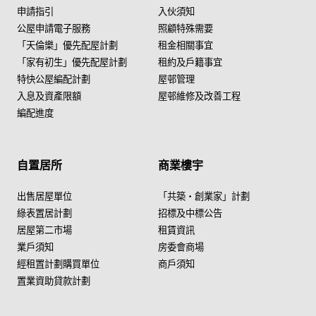
申請指引
入伙須知
公屋申請電子服務
照顧特殊需要
「天倫樂」優先配屋計劃
租金相關事宜
「家有初生」優先配屋計劃
租約及戶籍事宜
特快公屋編配計劃
屋邨管理
入息及資產限額
屋邨維修及改善工程
編配進度
自置居所
商業樓宇
出售居屋單位
「共築・創業家」計劃
綠表置居計劃
招標及中標公告
居屋第二市場
租賃資訊
業戶須知
房委會商場
經租置計劃購買單位
商戶須知
置業資助貸款計劃