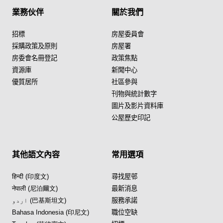
業務伙伴
關於我們
招標
房屋委員會
採購政策及原則
房屋署
房委會名冊登記
政策焦點
資源庫
新聞中心
優質居所
社區參與
刊物與統計數字
圖片及影片資料庫
公屋歷史印記
其他語文內容
常用選項
हिन्दी (印度文)
尋找屋邨
नेपाली (尼泊爾文)
最新消息
اردو (巴基斯坦文)
服務承諾
Bahasa Indonesia (印尼文)
職位空缺