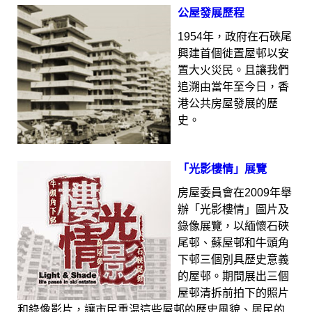
公屋發展歷程
1954年，政府在石硤尾
興建首個徙置屋邨以安
置大火災民。且讓我們
追溯由當年至今日，香
港公共房屋發展的歷
史。
「光影樓情」展覽
房屋委員會在2009年舉
辦「光影樓情」圖片及
錄像展覽，以緬懷石硤
尾邨、蘇屋邨和牛頭角
下邨三個別具歷史意義
的屋邨。期間展出三個
屋邨清拆前拍下的照片
和錄像影片，讓市民重温這些屋邨的歷史風貌、居民的