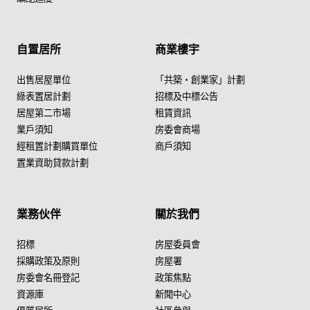
自置居所
商業樓宇
出售居屋單位
「共築・創業家」計劃
綠表置居計劃
招標及中標公告
居屋第二市場
租賃資訊
業戶須知
房委會商場
經租置計劃購買單位
商戶須知
置業資助貸款計劃
業務伙伴
關於我們
招標
房屋委員會
採購政策及原則
房屋署
房委會名冊登記
政策焦點
資源庫
新聞中心