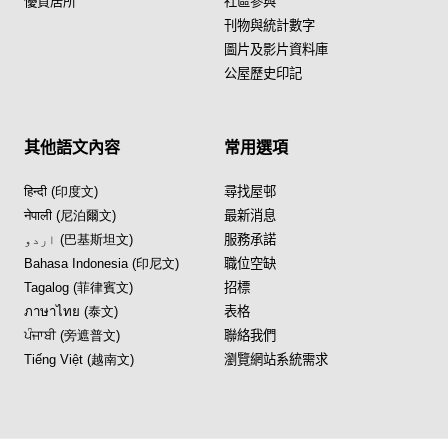
優質居所
社區參與
刊物與統計數字
圖片及影片資料庫
公屋歷史印記
其他語文內容
常用選項
हिन्दी (印度文)
尋找屋邨
नेपाली (尼泊爾文)
最新消息
اردو (巴基斯坦文)
服務承諾
Bahasa Indonesia (印尼文)
職位空缺
Tagalog (菲律賓文)
招標
ภาษาไทย (泰文)
表格
ਪੰਜਾਬੀ (旁遮普文)
聯絡我們
Tiếng Việt (越南文)
瀏覽網站系統需求