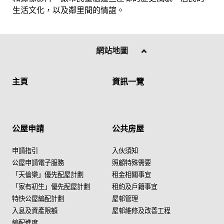
生活文化，以及鄰里間的情誼。
網站地圖
主頁
資訊一覽
公屋申請
公共房屋
申請指引
入伙須知
公屋申請電子服務
照顧特殊需要
「天倫樂」優先配屋計劃
租金相關事宜
「家有初生」優先配屋計劃
租約及戶籍事宜
特快公屋編配計劃
屋邨管理
入息及資產限額
屋邨維修及改善工程
編配進度