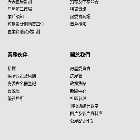
綠表置居計劃
招標及中標公告
居屋第二市場
租賃資訊
業戶須知
房委會商場
經租置計劃購買單位
商戶須知
置業資助貸款計劃
業務伙伴
關於我們
招標
房屋委員會
採購政策及原則
房屋署
房委會名冊登記
政策焦點
資源庫
新聞中心
優質居所
社區參與
刊物與統計數字
圖片及影片資料庫
公屋歷史印記