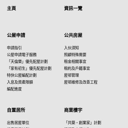
主頁
資訊一覽
公屋申請
公共房屋
申請指引
入伙須知
公屋申請電子服務
照顧特殊需要
「天倫樂」優先配屋計劃
租金相關事宜
「家有初生」優先配屋計劃
租約及戶籍事宜
特快公屋編配計劃
屋邨管理
入息及資產限額
屋邨維修及改善工程
編配進度
自置居所
商業樓宇
出售居屋單位
「共築・創業家」計劃