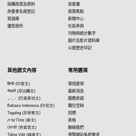
採購政策及原則
房屋署
房委會名冊登記
政策焦點
資源庫
新聞中心
優質居所
社區參與
刊物與統計數字
圖片及影片資料庫
公屋歷史印記
其他語文內容
常用選項
हिन्दी (印度文)
尋找屋邨
नेपाली (尼泊爾文)
最新消息
اردو (巴基斯坦文)
服務承諾
Bahasa Indonesia (印尼文)
職位空缺
Tagalog (菲律賓文)
招標
ภาษาไทย (泰文)
表格
ਪੰਜਾਬੀ (旁遮普文)
聯絡我們
Tiếng Việt (越南文)
瀏覽網站系統需求