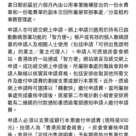
書日期前最近六個月內由公用事業機構發出的一份水費
單和一份電費單的副本交回所屬屋邨辦事處／分區租約
事務管理處。
申請人亦可遞交網上申請。網上申請只適用於持有已啟
動數碼簽署功能的「智方便+」帳戶或有效的個人數碼證
書的申請人及相關人士使用（包括申請「可供出售證明
書」的業主／業主代理人）。申請人可透過房委會網
站、香港政府一站通或「智方便」網站填妥及遞交網上
申請。成功遞交網上申請後，所屬辦事處的職員會與申
請人聯絡以核實其申請資格，包括安排收取其他所需文
件及繳付申請費的劃線支票或銀行本票等。此外，透過
網上申請時可選擇以「轉數快」繳付申請費，當所屬辦
事處完成審核申請後，居屋第二市場計劃小組會安排將
載有二維碼的付款通知書透過電郵通知申請人繳付申請
費。
申請人必須以支票或銀行本票繳付申請費 (現時是930
元)，抬頭人為「香港房屋委員會」。房委會審核申請
後，會發出「可供出售證明書」予有關資助出售單位業