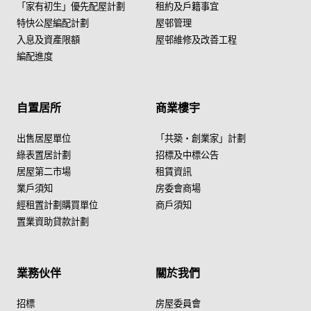
「家有初生」優先配屋計劃
租約及戶籍事宜
特快公屋編配計劃
屋邨管理
入息及資產限額
屋邨維修及改善工程
編配進度
自置居所
商業樓宇
出售居屋單位
「共築・創業家」計劃
綠表置居計劃
招標及中標公告
居屋第二市場
租賃資訊
業戶須知
房委會商場
經租置計劃購買單位
商戶須知
置業資助貸款計劃
業務伙伴
關於我們
招標
房屋委員會