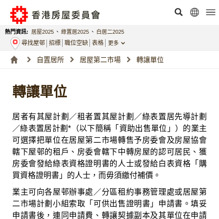
熱門資訊:
居屋2025
、
綠置居2025
、
白居二2025
尋找屋邨
招標
職位空缺
表格
更多
自置居所
居屋第二市場
轉讓單位
轉讓單位
居者有其屋計劃／租者置其屋計劃／綠表置居先導計劃
／綠表置居計劃*（以下簡稱「資助出售單位」）的業主
可選擇把單位在居屋第二市場轉售予房委會及房屋協會
轄下屋邨的租戶、房委會轄下中轉房屋的認可居民、獲
房委會發給綠表資格證明書的人士或發給白表資格「購
買資格證明書」的人士，而毋須繳付補價。
業主可向各屋邨辦事處／分區租約事務管理處或居屋第
二市場計劃小組索取「可供出售證明書」申請書。填妥
申請書後，連同申請費、轉讓契據副本及其單位在申請