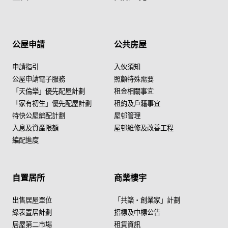
公屋申請
公共房屋
申請指引
入伙須知
公屋申請電子服務
照顧特殊需要
「天倫樂」優先配屋計劃
租金相關事宜
「家有初生」優先配屋計劃
租約及戶籍事宜
特快公屋編配計劃
屋邨管理
入息及資產限額
屋邨維修及改善工程
編配進度
自置居所
商業樓宇
出售居屋單位
「共築・創業家」計劃
綠表置居計劃
招標及中標公告
居屋第二市場
租賃資訊