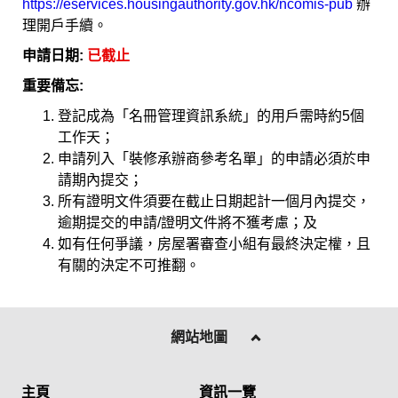
https://eservices.housingauthority.gov.hk/ncomis-pub
辦
理開戶手續。
申
請
日
期
:
已截止
重
要
備
忘
:
登記成為「名冊管理資訊系統」的用戶需時約5個
工作天；
申請列入「裝修承辦商參考名單」的申請必須於申
請期內提交；
所有證明文件須要在截止日期起計一個月內提交，
逾期提交的申請/證明文件將不獲考慮；及
如有任何爭議，房屋署審查小組有最終決定權，且
有關的決定不可推翻。
網站地圖
主頁
資訊一覽