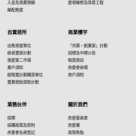
入息及資產限額
屋邨維修及改善工程
編配進度
自置居所
商業樓宇
出售居屋單位
「共築・創業家」計劃
綠表置居計劃
招標及中標公告
居屋第二市場
租賃資訊
業戶須知
房委會商場
經租置計劃購買單位
商戶須知
置業資助貸款計劃
業務伙伴
關於我們
招標
房屋委員會
採購政策及原則
房屋署
房委會名冊登記
政策焦點