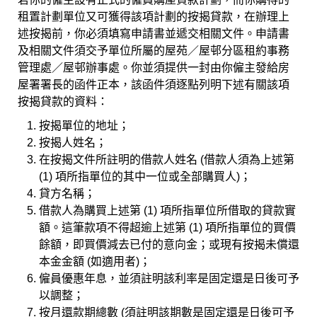
租置計劃單位又可獲得該項計劃的按揭貸款，在辦理上
述按揭前，你必須填寫申請書並遞交相關文件。申請書
及相關文件須交予單位所屬的屋苑／屋邨分區租約事務
管理處／屋邨辦事處。你並須提供一封由你僱主發給房
屋署署長的函件正本，該函件須逐點列明下述有關該項
按揭貸款的資料：
按揭單位的地址；
按揭人姓名；
在按揭文件所註明的借款人姓名 (借款人須為上述第
(1) 項所指單位的其中一位或全部購買人)；
貸方名稱；
借款人為購買上述第 (1) 項所指單位所借取的貸款實
額。這筆款項不得超逾上述第 (1) 項所指單位的買價
餘額，即買價減去已付的意向金；或現有按揭未償還
本金金額 (如適用者)；
僱員優惠年息，並須註明該利率是固定還是日後可予
以調整；
按月還款期總數 (須註明該期數是固定還是日後可予