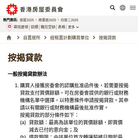
熱門資訊:
居屋2025
、
綠置居2025
、
白居二2025
尋找屋邨
招標
職位空缺
表格
更多
自置居所
經租置計劃購買單位
按揭貸款
按揭貸款
一般按揭貸款辦法
購買人接獲房委會的認購批准函件後，若需要按揭
貸款支付買價餘額，可在房委會提供的銀行或財務
機構名單中選擇，以特惠條件申請按揭貸款。其申
請以有關銀行或財務機構最後批准作實。
按揭貸款的部分條件如下：
(a)
貸款額：最高為該單位的買價餘額，即買價
減去已付的意向金；及
(b)
還款期限：由該單位首次轉讓契據日期起最