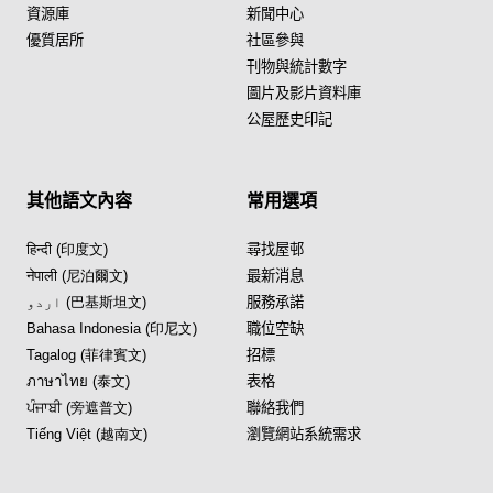
資源庫
新聞中心
優質居所
社區參與
刊物與統計數字
圖片及影片資料庫
公屋歷史印記
其他語文內容
常用選項
हिन्दी (印度文)
尋找屋邨
नेपाली (尼泊爾文)
最新消息
اردو (巴基斯坦文)
服務承諾
Bahasa Indonesia (印尼文)
職位空缺
Tagalog (菲律賓文)
招標
ภาษาไทย (泰文)
表格
ਪੰਜਾਬੀ (旁遮普文)
聯絡我們
Tiếng Việt (越南文)
瀏覽網站系統需求