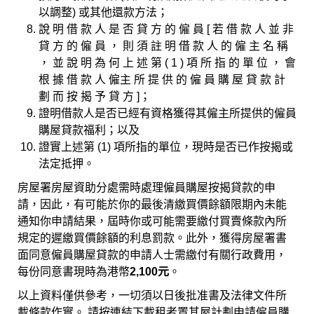
以調整) 或其他還款方法；
說 明 借 款 人 是 否 貸 方 的 僱 員 [ 若 借 款 人 並 非
貸 方 的 僱 員 ， 則 須 註 明 借 款 人 的 僱 主 名 稱
， 並 說 明 為 何 上 述 第 ( 1 ) 項 所 指 的 單 位 ， 會
根 據 借 款 人 僱主 所 提 供 的 僱 員 購 屋 貸 款 計
劃 而 按 揭 予 貸 方 ]；
證明借款人是否已經有資格獲得其僱主所提供的僱員
購屋貸款福利；以及
證實上述第 (1) 項所指的單位，現時是否已作按揭或
法定抵押。
房屋署房屋資助分處需時處理僱員購屋按揭貸款的申
請，因此，有可能於你的最後清繳買價餘額限期內未能
通知你申請結果，屆時你或可能需要繳付買賣條款內所
規定的遲繳買價餘額的利息罰款。此外，獲得房屋署書
面同意僱員購屋貸款的申請人士需繳付有關行政費用，
每份同意書現時為港幣
2,100元
。
以上資料僅供參考，一切須以日後批准書及法律文件所
載條款作實。 請按連結下載租者置其屋計劃申請僱員購