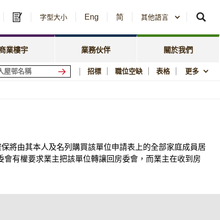
Eng
简
及中標公告
字型大小
其他語言
房委會名冊登記
政策焦點
資訊
資源庫
新聞中心
商業樓宇
業務伙伴
關於我們
會商場
優質居所
招標
職位空缺
表格
更多
社區參與
須知
刊物與統計數字
圖片及影片資料庫
公屋歷史印記
確保將由其本人及名列購買該單位申請表上的全部家庭成員居
委會有權要求業主把該單位轉讓回房委會，而業主在收到房