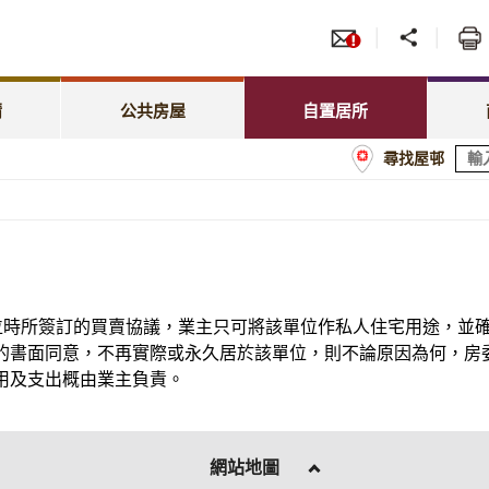
服務
招標
照顧特殊需要
綠表置居計劃
先配屋計劃
租賃
租金相關事宜
居屋第二市場
請
公共房屋
自置居所
優先配屋計劃
房委
尋找屋邨
租約及戶籍事宜
業戶須知
計劃
商戶
屋邨管理
經租置計劃購買單位
額
屋邨維修及改善工程
置業資助貸款計劃
單位時所簽訂的買賣協議，業主只可將該單位作私人住宅用途，並
的書面同意，不再實際或永久居於該單位，則不論原因為何，房
用及支出概由業主負責。
網站地圖