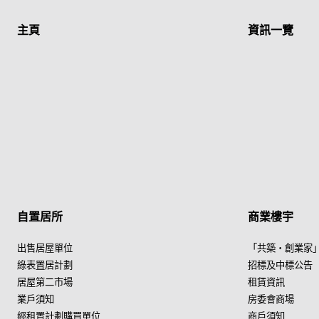
主頁
資訊一覽
自置居所
商業樓宇
出售居屋單位
「共築・創業家
綠表置居計劃
招標及中標公告
居屋第二市場
租賃資訊
業戶須知
房委會商場
經租置計劃購買單位
商戶須知