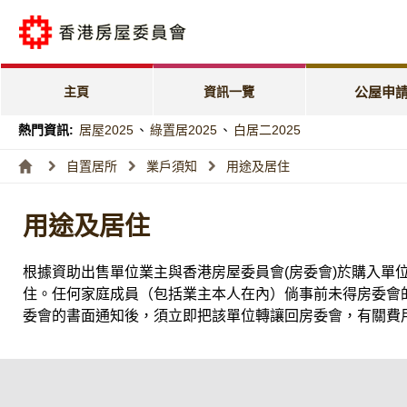
公屋申請電子
「天倫樂」優
主頁
資訊一覽
公屋申
「家有初生」
熱門資訊:
居屋2025
、
綠置居2025
、
白居二2025
特快公屋編配
自置居所
業戶須知
用途及居住
入息及資產限
用途及居住
編配進度
根據資助出售單位業主與香港房屋委員會(房委會)於購入
住。任何家庭成員（包括業主本人在內）倘事前未得房委會
委會的書面通知後，須立即把該單位轉讓回房委會，有關費