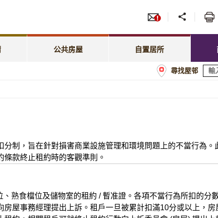
服務
招標
照顧特殊需要
綠表置居計劃
先配屋計劃
租賃
租金相關事宜
居屋第二市場
請
公共房屋
自置居所
優先配屋計劃
房委
尋找屋邨
租約及戶籍事宜
業戶須知
計劃
商戶
屋邨管理
經租置計劃購買單位
額
屋邨維修及改善工程
置業資助貸款計劃
分制，旨在針對損害商業設施管理和環境問題上的不當行為。此扣
約條款終止租約時的客觀準則。
檔位、熟食檔位及儲物室的租約 / 暫准證。各項不當行為所扣的
房屋事務經理提出上訴。租戶一旦被累計扣滿10分或以上，房