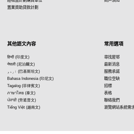
經租置計劃購買單位
商戶須知
置業資助貸款計劃
其他語文內容
常用選項
हिन्दी (印度文)
尋找屋邨
नेपाली (尼泊爾文)
最新消息
اردو (巴基斯坦文)
服務承諾
Bahasa Indonesia (印尼文)
職位空缺
Tagalog (菲律賓文)
招標
ภาษาไทย (泰文)
表格
ਪੰਜਾਬੀ (旁遮普文)
聯絡我們
Tiếng Việt (越南文)
瀏覽網站系統需