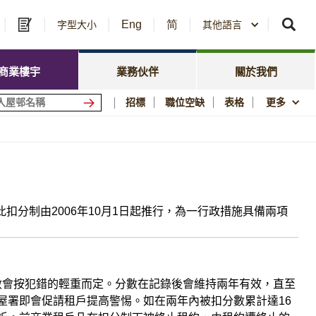
Eng
简
及中標公告
字型大小
其他語言
房委會名冊登記
政策焦點
資訊
資源庫
新聞中心
商業樓宇
業務伙伴
關於我們
會商場
優質居所
招標
職位空缺
表格
更多
社區參與
須知
刊物與統計數字
圖片及影片資料庫
公屋歷史印記
分制由2006年10月1日起推行，為一行政措施具備兩項
分數會按犯錯的輕重而定。分數在記錄後會維持兩年有效，直至
屋署即會促請租戶提高警惕。如在兩年內被扣分數累計達16