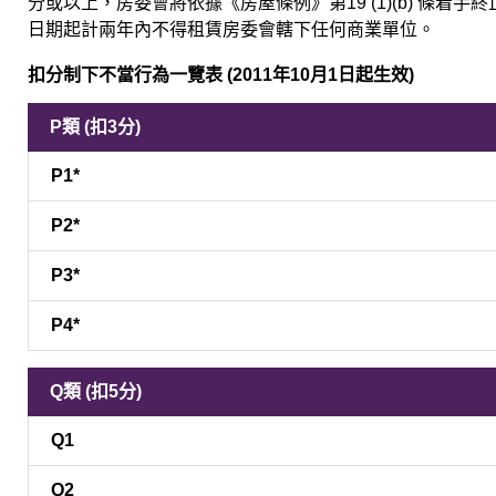
分或以上，房委會將依據《房屋條例》第19 (1)(b) 條
日期起計兩年內不得租賃房委會轄下任何商業單位。
扣分制下不當行為一覽表 (2011年10月1日起生效)
P類 (扣3分)
P1*
P2*
P3*
P4*
Q類 (扣5分)
Q1
Q2