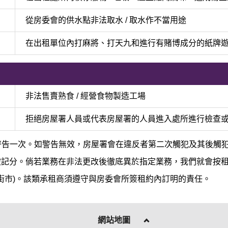
從房委會的供水點非法取水 / 取水作不當用途
在出租單位內打麻將、打天九和進行有賭博成分的紙牌遊戲 
非法售賣熟食 / 經營食物製造工場
拒絕房屋署人員或代表房屋署的人員進入處所進行檢查
面警告一次。如警告無效，房屋署會在違反者第二次觸犯及其後觸
均會被記分。倘若業務在非法更改後徹底異於指定業務，我們就會按
街市)。該類承租商須遵守與房委會所簽租約內訂明的責任。
網站地圖