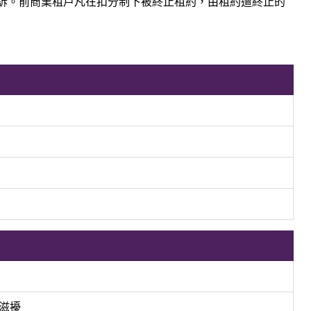
提出上訴。前商業租戶凡在扣分制下被終止租約，由租約遭終止的
生滋擾