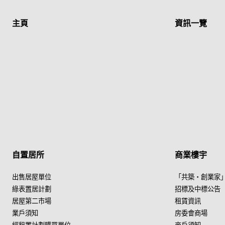
主頁
資訊一覽
自置居所
商業樓宇
出售居屋單位
「共築・創業家
綠表置居計劃
招標及中標公告
居屋第二市場
租賃資訊
業戶須知
房委會商場