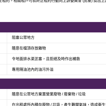
着手終止租約。相關租戶可就終止租約行動向上訴委員會 (房屋) 
阻塞公眾地方
隨意在檔頂存放雜物
令地面排水渠淤塞，且拒絕及時作出補救
專用隔油池內的油污外溢
隨意在公眾地方棄置營業廢物 / 廢棄物 / 垃圾
在出租處所內積存廢物 / 垃圾，產生難聞氣味，造成衞