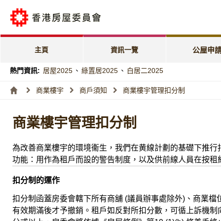
公屋申請電子
「天倫樂」優
主頁
資訊一覽
公屋申
「家有初生」
熱門資訊:
居屋2025
、
綠置居2025
、
白居二2025
特快公屋編配
商業樓宇
商戶須知
商業樓宇管理扣分制
入息及資產限
商業樓宇管理扣分制
編配進度
為改善商業樓宇的環境衞生，我們在黄線計劃的基礎下推行扣
功能：用作為租戶而設的警告制度，以及供前線人員在按租
扣分制的運作
扣分制函蓋房委會轄下所有商舖 (議員辦事處除外)、商業
有效期滿後才予撤銷。租戶如反對所扣分數，可循上訴機制向