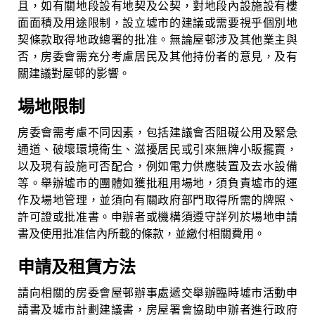
且，如有關地段設有地契及公契，對地段內設施設有樓
面面積及用途限制，設立墟市的建議或需要視乎個別地
契條款取得地政總署的批准。無論屋邨涉及其他業主與
否，房委會需充分考慮居民及其他持份者的意見，及有
關建議對屋邨的影響。
場地限制
房委會需考慮不同因素，包括建議會否阻礙公用及緊急
通道、破壞環境衛生、滋擾居民或引來無牌小販擺賣，
以及現有設施可否配合，例如電力供應裝置及去水設備
等。舉辦墟市的團體如獲批租用場地，須負責墟市的運
作及場地管理，並須向有關政府部門取得所需的牌照、
許可證或批准書。申辦者或機構須遵守詳列於場地申請
書及使用批准信內所載的條款，並繳付相關費用。
申請及租賃方法
請向相關的房委會屋邨辦事處遞交舉辦臨時墟市活動申
請書及墟市計劃建議書，房屋署會協助申辦者進行政府