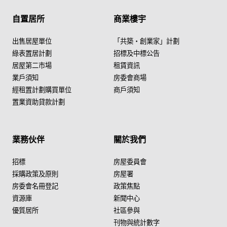
自置居所
商業樓宇
出售居屋單位
「共築・創業家」計劃
綠表置居計劃
招標及中標公告
居屋第二市場
租賃資訊
業戶須知
房委會商場
經租置計劃購買單位
商戶須知
置業資助貸款計劃
業務伙伴
關於我們
招標
房屋委員會
採購政策及原則
房屋署
房委會名冊登記
政策焦點
資源庫
新聞中心
優質居所
社區參與
刊物與統計數字