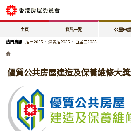
公屋申請電子
「天倫樂」優
主頁
資訊一覽
公屋申
「家有初生」
熱門資訊:
居屋2025
、
綠置居2025
、
白居二2025
特快公屋編配
入息及資產限
優質公共房屋建造及保養維修大獎2
編配進度