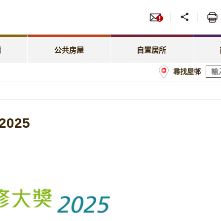
服務
招標
照顧特殊需要
綠表置居計劃
先配屋計劃
租賃
租金相關事宜
居屋第二市場
請
公共房屋
自置居所
優先配屋計劃
房委
尋找屋邨
租約及戶籍事宜
業戶須知
計劃
商戶
屋邨管理
經租置計劃購買單位
額
025
屋邨維修及改善工程
置業資助貸款計劃