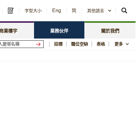
Eng
简
及中標公告
字型大小
其他語言
房委會名冊登記
政策焦點
資訊
資源庫
新聞中心
商業樓宇
業務伙伴
關於我們
會商場
優質居所
招標
職位空缺
表格
更多
社區參與
須知
刊物與統計數字
圖片及影片資料庫
公屋歷史印記