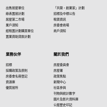
出售居屋單位
「共築・創業家」計劃
綠表置居計劃
招標及中標公告
居屋第二市場
租賃資訊
業戶須知
房委會商場
經租置計劃購買單位
商戶須知
置業資助貸款計劃
業務伙伴
關於我們
招標
房屋委員會
採購政策及原則
房屋署
房委會名冊登記
政策焦點
資源庫
新聞中心
優質居所
社區參與
刊物與統計數字
圖片及影片資料庫
公屋歷史印記