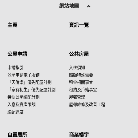
網站地圖
主頁
資訊一覽
公屋申請
公共房屋
申請指引
入伙須知
公屋申請電子服務
照顧特殊需要
「天倫樂」優先配屋計劃
租金相關事宜
「家有初生」優先配屋計劃
租約及戶籍事宜
特快公屋編配計劃
屋邨管理
入息及資產限額
屋邨維修及改善工程
編配進度
自置居所
商業樓宇