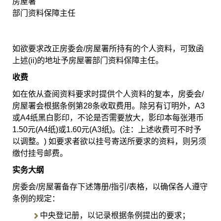
房屋署
部门资料保障主任
如欲要求改正房委会/房屋署所持有的个人资料，可致函
上述(
ii)
的地址予
房屋署部门资料
保障
主任。
收费
如在依从查阅资料要求时提供个人资料的复本，房委会/
房屋署会根据条例第28条收取费用。除另有订明外，A3
或A4纸黑白影印，不论是否需要放大，影印本每张港币
1.50元(A4纸)或1.60元(A3纸)。(注：上述收费可不时予
以调整。) 如要求者欲以挂号寄送所要求的资料，则另须
缴付挂号邮费。
实务大纲
房委会/房屋署备存下述簿册/指引/表格，以确保各人遵守
条例的规定：
中央登记册，以记录根据条例提出的要求；