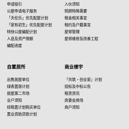
申请指引
入伙须知
公屋申请电子服务
照顾特殊需要
「天伦乐」优先配屋计划
租金相关事宜
「家有初生」优先配屋计划
租约及户籍事宜
特快公屋编配计划
屋邨管理
入息及资产限额
屋邨维修及改善工程
编配进度
自置居所
商业楼宇
出售居屋单位
「共筑・创业家」计划
绿表置居计划
招标及中标公告
居屋第二市场
租赁资讯
业户须知
房委会商场
经租置计划购买单位
商户须知
置业资助贷款计划