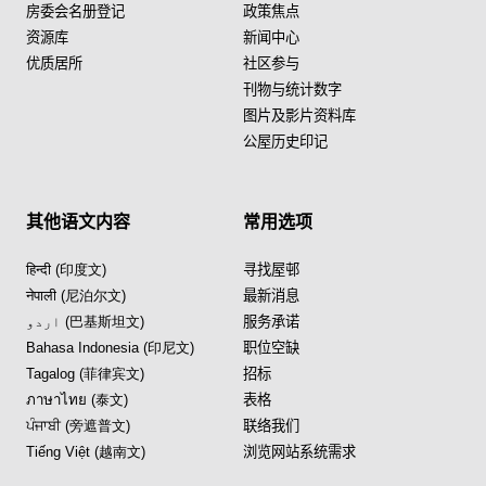
房委会名册登记
政策焦点
资源库
新闻中心
优质居所
社区参与
刊物与统计数字
图片及影片资料库
公屋历史印记
其他语文内容
常用选项
हिन्दी (印度文)
寻找屋邨
नेपाली (尼泊尔文)
最新消息
اردو (巴基斯坦文)
服务承诺
Bahasa Indonesia (印尼文)
职位空缺
Tagalog (菲律宾文)
招标
ภาษาไทย (泰文)
表格
ਪੰਜਾਬੀ (旁遮普文)
联络我们
Tiếng Việt (越南文)
浏览网站系统需求