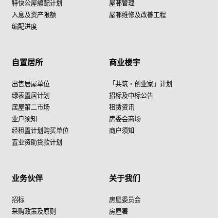
特快公屋编配计划
屋邨管理
入息及资产限额
屋邨维修及改善工程
编配进度
自置居所
商业楼宇
出售居屋单位
「共筑・创业家」计划
绿表置居计划
招标及中标公告
居屋第二市场
租赁资讯
业户须知
房委会商场
经租置计划购买单位
商户须知
置业资助贷款计划
业务伙伴
关于我们
招标
房屋委员会
采购政策及原则
房屋署