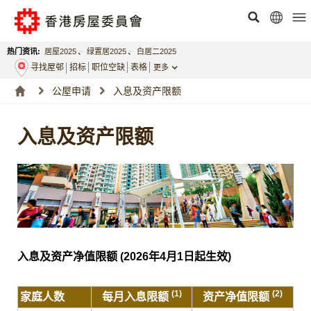
热门资讯:
居屋2025
、
绿置居2025
、
白居二2025
寻找屋邨
招标
职位空缺
表格
更多
公屋申请
入息及资产限额
入息及资产限额
入息及资产净值限额 (2026年4月1日起生效)
(
1)
(2
)
家庭人数
每月入息限额
资产净值限额