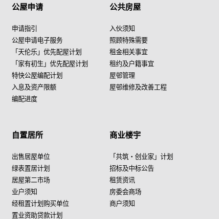
公屋申请
公共房屋
申请指引
入伙须知
公屋申请电子服务
照顾特殊需要
「天伦乐」优先配屋计划
租金相关事宜
「家有初生」优先配屋计划
租约及户籍事宜
特快公屋编配计划
屋邨管理
入息及资产限额
屋邨维修及改善工程
编配进度
自置居所
商业楼宇
出售居屋单位
「共筑・创业家」计划
绿表置居计划
招标及中标公告
居屋第二市场
租赁资讯
业户须知
房委会商场
经租置计划购买单位
商户须知
置业资助贷款计划