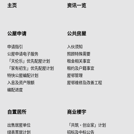
主页
资讯一览
公屋申请
公共房屋
申请指引
入伙须知
公屋申请电子服务
照顾特殊需要
「天伦乐」优先配屋计划
租金相关事宜
「家有初生」优先配屋计划
租约及户籍事宜
特快公屋编配计划
屋邨管理
入息及资产限额
屋邨维修及改善工程
编配进度
自置居所
商业楼宇
出售居屋单位
「共筑・创业家」计划
绿表置居计划
招标及中标公告