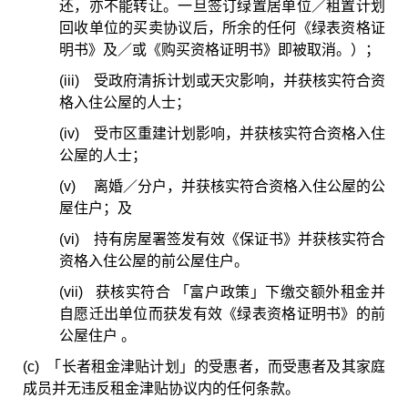
还，亦不能转让。一旦签订绿置居单位／租置计划
回收单位的买卖协议后，所余的任何《绿表资格证
明书》及／或《购买资格证明书》即被取消。）；
(iii) 受政府清拆计划或天灾影响，并获核实符合资
格入住公屋的人士；
(iv) 受市区重建计划影响，并获核实符合资格入住
公屋的人士；
(v) 离婚／分户，并获核实符合资格入住公屋的公
屋住户；及
(vi) 持有房屋署签发有效《保证书》并获核实符合
资格入住公屋的前公屋住户。
(vii) 获核实符合 「富户政策」下缴交额外租金并
自愿迁出单位而获发有效《绿表资格证明书》的前
公屋住户 。
(c) 「长者租金津贴计划」的受惠者，而受惠者及其家庭
成员并无违反租金津贴协议内的任何条款。