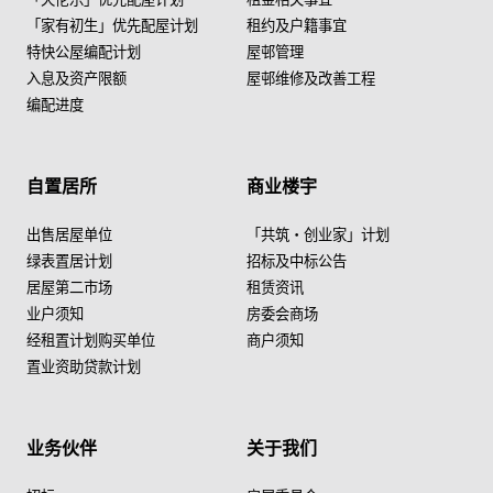
「家有初生」优先配屋计划
租约及户籍事宜
特快公屋编配计划
屋邨管理
入息及资产限额
屋邨维修及改善工程
编配进度
自置居所
商业楼宇
出售居屋单位
「共筑・创业家」计划
绿表置居计划
招标及中标公告
居屋第二市场
租赁资讯
业户须知
房委会商场
经租置计划购买单位
商户须知
置业资助贷款计划
业务伙伴
关于我们