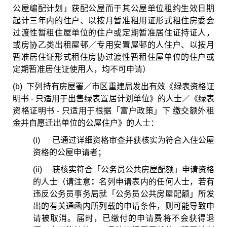
公屋编配计划」获配公屋而于其公屋单位租约生效日期
起计三年内的住户、以按月暂准租用证形式租住房委会
过渡性暂租住屋单位的住户或定期暂准居住证持证人，
或房协乙类出租屋邨／专用安置屋邨的人住户、以按月
暂准居住证形式租住房协过渡性暂租住屋单位的住户或
定期暂准居住证使用人，均不可申请）
(b) 下列持有房屋署／市区重建局发出有效《绿表资格证
明书 - 只适用于出售绿表置居计划单位》的人士／《绿表
资格证明书 - 只适用于根据「富户政策」下 缴交额外租
金并自愿迁出单位的公屋住户》的人士：
(i) 已通过详细资格审查并获核实为符合入住公屋
资格的公屋申请者；
(ii) 获核实符合「公务员公共房屋配额」申请资格
的人士（请注意
：
名列申请表内的任何人士，若有
违反公务员事务局就「公务员公共房屋配额」所发
出的有关通函内所列载的申请条件，则可能导致申
请被取消。届时，已缴付的申请费将不会获得退