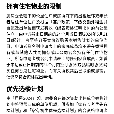
拥有住宅物业的限制
属房委会辖下的公屋住户或房协辖下的出租屋邨或年长
者居住单位住户及根据「富户政策」下缴交额外租金并
自愿迁出单位而获发有效《绿表资格证明书》的前公屋
住户，由申请截止日期前的
24
个月当日
(
即
2024
年
5
月
21
日
)
起计，直至签订买卖协议购买本销售计划的单位当
日，申请者及名列申请表上的家庭成员均不得在香港拥
有或与其他人共同拥有或以公司名义持有任何住宅物
业。所有申请者或名列申请表上的任何家庭成员，如曾
于申请截止日期前的
24
个月内签订协议
(
包括临时协议
)
购
买任何香港住宅物业，而有关协议其后已取消或撤销，
便仍然符合资格提出申请
。
优先选楼计划
由「居屋2024」起，房委会在每次资助出售单位销售计
划中将预留四成的单位配额，供参加「家有长者优先选
楼计划」和「家有初生优先选楼计划」的合资格申请者