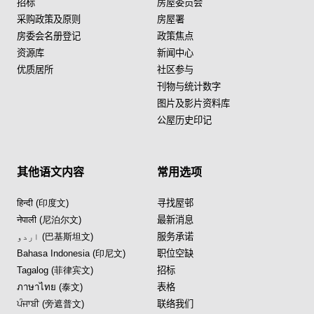
招标
房屋委员会
采购政策及原则
房屋署
房委会名册登记
政策焦点
资源库
新闻中心
优质居所
社区参与
刊物与统计数字
图片及影片资料库
公屋历史印记
其他语文内容
常用选项
हिन्दी (印度文)
寻找屋邨
नेपाली (尼泊尔文)
最新消息
اردو (巴基斯坦文)
服务承诺
Bahasa Indonesia (印尼文)
职位空缺
Tagalog (菲律宾文)
招标
ภาษาไทย (泰文)
表格
ਪੰਜਾਬੀ (旁遮普文)
联络我们