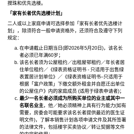
搅珠和优先选楼。
「家有长者优先选楼计划」
二人或以上家庭申请可选择参加「家有长者优先选楼计
划」，除须符合一般申请资格外，还须符合及遵守下列
规定：
在申请截止日期当日(即2026年5月20日)，该名长
者必须已年满60岁；
该名长者须为公屋租约／出租屋邨租约／年长者居
住单位租约／《绿表资格证明书 - 只适用于出售绿
表置居计划单位》／《绿表资格证明书–只适用于
根据「富户政策」下缴交额外租金并自愿迁出单位
的公屋住户》内的家庭成员 (适用于绿表申请者)；
最少一名长者必须成为所购买单位的业主或其中一
名联名业主
，他／她必须精神上具有行为能力(如有
需要，房委会可能要求该名长者提供最近的医生证
明文件)，了解本销售计划各项申请文件及其所签署
的法律文件，包括楼宇买卖协议／转让契据等文件