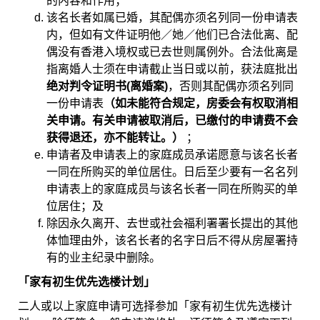
的内容和作用；
该名长者如属已婚，其配偶亦须名列同一份申请表
内，但如有文件证明他／她／他们已合法仳离、配
偶没有香港入境权或已去世则属例外。合法仳离是
指离婚人士须在申请截止当日或以前，获法庭批出
绝对判令证明书(离婚案)
，否则其配偶亦须名列同
一份申请表
（如未能符合规定，房委会有权取消相
关申请。有关申请被取消后，已缴付的申请费不会
获得退还，亦不能转让。）
；
申请者及申请表上的家庭成员承诺愿意与该名长者
一同在所购买的单位居住。日后至少要有一名名列
申请表上的家庭成员与该名长者一同在所购买的单
位居住；及
除因永久离开、去世或社会福利署署长提出的其他
体恤理由外，该名长者的名字日后不得从房屋署持
有的业主纪录中删除。
「家有初生优先选楼计划」
二人或以上家庭申请可选择参加「家有初生优先选楼计