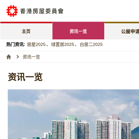
公屋申请电子
「天伦乐」优
主页
资讯一览
公屋申
「家有初生」
热门资讯:
居屋2025
、
绿置居2025
、
白居二2025
特快公屋编配
资讯一览
入息及资产限
资讯一览
编配进度