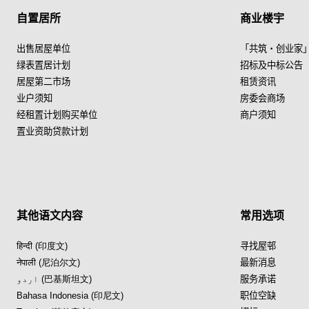
自置居所
商业楼宇
出售居屋单位
「共筑・创业家
绿表置居计划
招标及中标公告
居屋第二市场
租赁资讯
业户须知
房委会商场
经租置计划购买单位
商户须知
置业资助贷款计划
其他语文内容
常用选项
हिन्दी (印度文)
寻找屋邨
नेपाली (尼泊尔文)
最新消息
اردو (巴基斯坦文)
服务承诺
Bahasa Indonesia (印尼文)
职位空缺