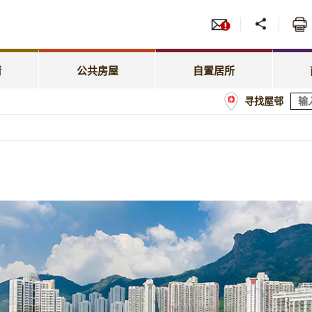
服务
招标
照顾特殊需要
绿表置居计划
先配屋计划
租赁
租金相关事宜
居屋第二市场
请
公共房屋
自置居所
优先配屋计划
房委
寻找屋邨
租约及户籍事宜
业户须知
计划
商户
屋邨管理
经租置计划购买单位
额
屋邨维修及改善工程
置业资助贷款计划