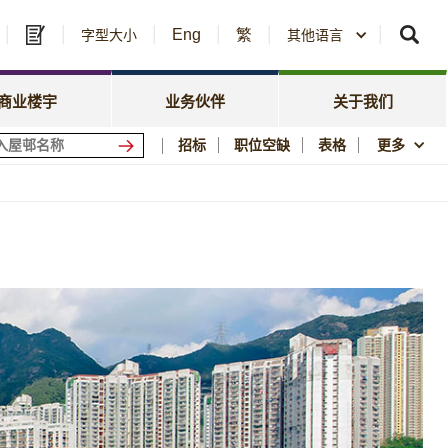
Eng
繁
及中标公告
字型大小
其他语言
房委会名册登记
政策焦点
资讯
资源库
新闻中心
商业楼宇
业务伙伴
关于我们
会商场
优质居所
招标
职位空缺
表格
更多
社区参与
须知
刊物与统计数字
图片及影片资料库
公屋历史印记