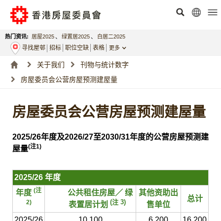
热门资讯:
居屋2025
、
绿置居2025
、
白居二2025
寻找屋邨
招标
职位空缺
表格
更多
关于我们
刊物与统计数字
房屋委员会公营房屋预测建屋量
房屋委员会公营房屋预测建屋量
2025/26年度及2026/27至2030/31年度的公营房屋预测建
(注1)
屋量
2025/26 年度
(注
年度
公共租住房屋／ 绿
其他资助出
总计
(注 3)
2)
表置居计划
售单位
2025/26
10 100
6 200
16 200