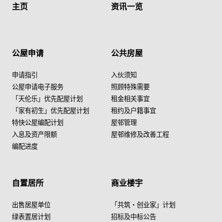
主页
资讯一览
公屋申请
公共房屋
申请指引
入伙须知
公屋申请电子服务
照顾特殊需要
「天伦乐」优先配屋计划
租金相关事宜
「家有初生」优先配屋计划
租约及户籍事宜
特快公屋编配计划
屋邨管理
入息及资产限额
屋邨维修及改善工程
编配进度
自置居所
商业楼宇
出售居屋单位
「共筑・创业家」计划
绿表置居计划
招标及中标公告