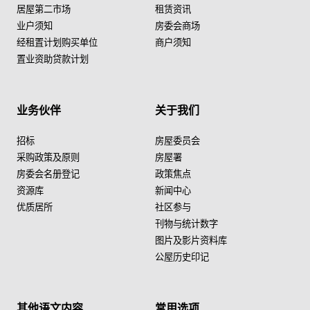
居屋第二市场
租赁资讯
业户须知
房委会商场
经租置计划购买单位
商户须知
置业资助贷款计划
业务伙伴
关于我们
招标
房屋委员会
采购政策及原则
房屋署
房委会名册登记
政策焦点
资源库
新闻中心
优质居所
社区参与
刊物与统计数字
图片及影片资料库
公屋历史印记
其他语文内容
常用选项