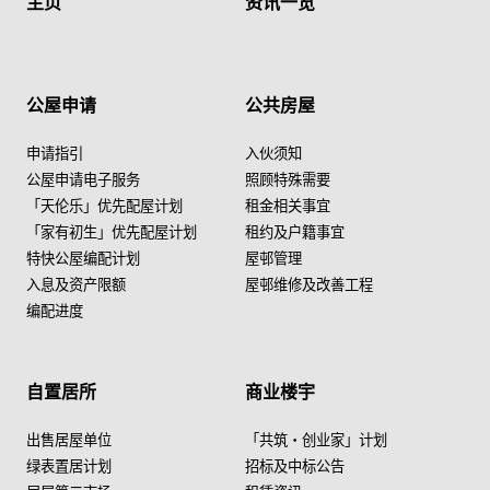
主页
资讯一览
公屋申请
公共房屋
申请指引
入伙须知
公屋申请电子服务
照顾特殊需要
「天伦乐」优先配屋计划
租金相关事宜
「家有初生」优先配屋计划
租约及户籍事宜
特快公屋编配计划
屋邨管理
入息及资产限额
屋邨维修及改善工程
编配进度
自置居所
商业楼宇
出售居屋单位
「共筑・创业家」计划
绿表置居计划
招标及中标公告