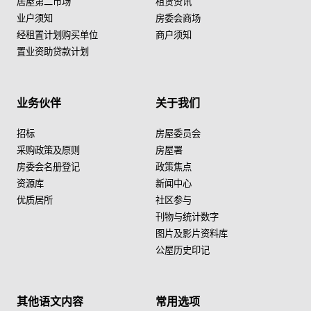
居屋第二市场
租赁资讯
业户须知
房委会商场
经租置计划购买单位
商户须知
置业资助贷款计划
业务伙伴
关于我们
招标
房屋委员会
采购政策及原则
房屋署
房委会名册登记
政策焦点
资源库
新闻中心
优质居所
社区参与
刊物与统计数字
图片及影片资料库
公屋历史印记
其他语文内容
常用选项