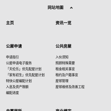
网站地圖
主页
资讯一览
公屋申请
公共房屋
申请指引
入伙须知
公屋申请电子服务
照顾特殊需要
「天伦乐」优先配屋计划
租金相关事宜
「家有初生」优先配屋计划
租约及户籍事宜
特快公屋编配计划
屋邨管理
入息及资产限额
屋邨维修及改善工程
编配进度