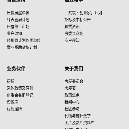
自置居所
商业楼宇
出售居屋单位
「共筑・创业家」计划
绿表置居计划
招标及中标公告
居屋第二市场
租赁资讯
业户须知
房委会商场
经租置计划购买单位
商户须知
置业资助贷款计划
业务伙伴
关于我们
招标
房屋委员会
采购政策及原则
房屋署
房委会名册登记
政策焦点
资源库
新闻中心
优质居所
社区参与
刊物与统计数字
图片及影片资料库