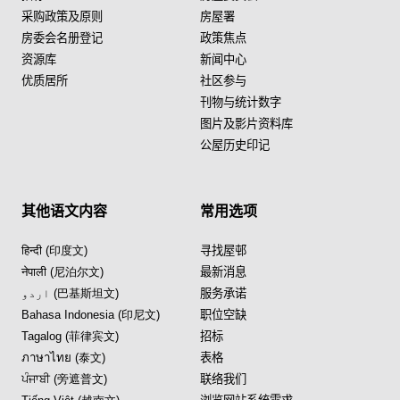
采购政策及原则
房屋署
房委会名册登记
政策焦点
资源库
新闻中心
优质居所
社区参与
刊物与统计数字
图片及影片资料库
公屋历史印记
其他语文内容
常用选项
हिन्दी (印度文)
寻找屋邨
नेपाली (尼泊尔文)
最新消息
اردو (巴基斯坦文)
服务承诺
Bahasa Indonesia (印尼文)
职位空缺
Tagalog (菲律宾文)
招标
ภาษาไทย (泰文)
表格
ਪੰਜਾਬੀ (旁遮普文)
联络我们