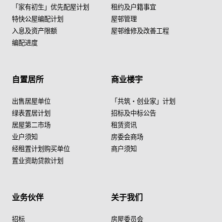
「家有初生」优先配屋计划
租约及户籍事宜
特快公屋编配计划
屋邨管理
入息及资产限额
屋邨维修及改善工程
编配进度
自置居所
商业楼宇
出售居屋单位
「共筑・创业家」计划
绿表置居计划
招标及中标公告
居屋第二市场
租赁资讯
业户须知
房委会商场
经租置计划购买单位
商户须知
置业资助贷款计划
业务伙伴
关于我们
招标
房屋委员会