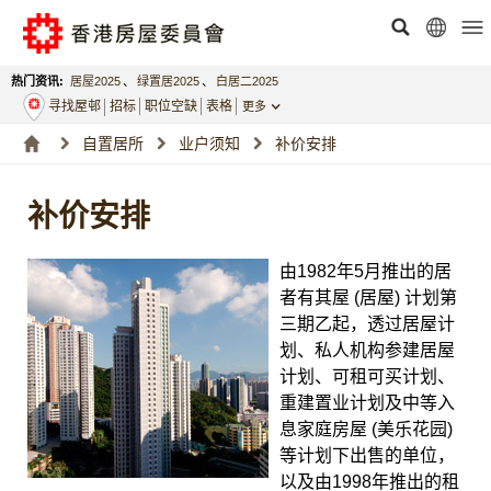
热门资讯:
居屋2025
、
绿置居2025
、
白居二2025
寻找屋邨
招标
职位空缺
表格
更多
自置居所
业户须知
补价安排
补价安排
由1982年5月推出的居
者有其屋 (居屋) 计划第
三期乙起，透过居屋计
划、私人机构参建居屋
计划、可租可买计划、
重建置业计划及中等入
息家庭房屋 (美乐花园)
等计划下出售的单位，
以及由1998年推出的租