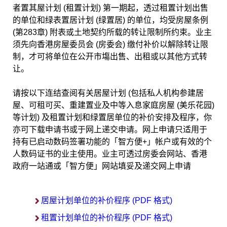
者置其屋计划 (租置计划) 第一期起，透过租置计划出售
的单位和绿表置居计划 (绿置居) 的单位，均受房屋条例
(第283章) 附表或土地契约所载的转让限制所约束。业主
须先向香港房屋委员会 (房委会) 缴付补价以解除转让限
制，才可将单位在公开市塲出售、出租或以其他方式转
让。
请按以下连结查阅有关居屋计划 (包括私人机构参建居
屋、可租可买、重建置业及中等入息家庭房屋 (美乐花园)
等计划) 及租置计划和绿置居单位的补价安排及程序，你
亦可下载申请书或于网上递交申请。网上申请只适用于
持有已启动数码签署功能的「智方便+」帐户或有效的个
人数码证书的业主使用。业主可透过房委会网站、香港
政府一站通或「智方便」网站填妥及递交网上申请
居屋计划单位的补价程序 (PDF 格式)
租置计划单位的补价程序 (PDF 格式)