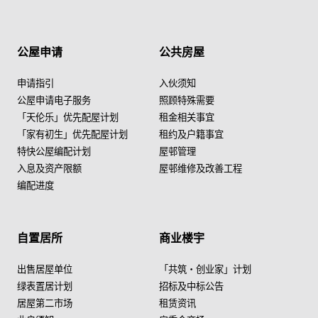
公屋申请
公共房屋
申请指引
入伙须知
公屋申请电子服务
照顾特殊需要
「天伦乐」优先配屋计划
租金相关事宜
「家有初生」优先配屋计划
租约及户籍事宜
特快公屋编配计划
屋邨管理
入息及资产限额
屋邨维修及改善工程
编配进度
自置居所
商业楼宇
出售居屋单位
「共筑・创业家」计划
绿表置居计划
招标及中标公告
居屋第二市场
租赁资讯