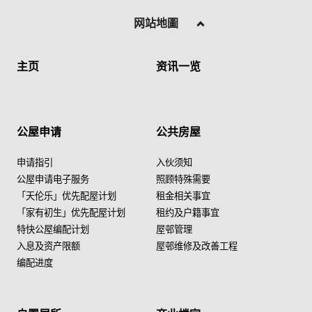
网站地圖
主页
资讯一览
公屋申请
公共房屋
申请指引
入伙须知
公屋申请电子服务
照顾特殊需要
「天伦乐」优先配屋计划
租金相关事宜
「家有初生」优先配屋计划
租约及户籍事宜
特快公屋编配计划
屋邨管理
入息及资产限额
屋邨维修及改善工程
编配进度