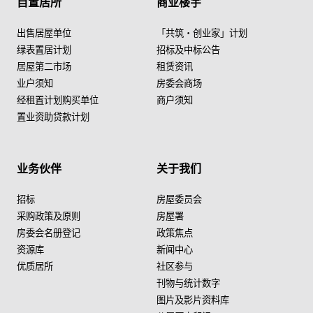
自置居所
商业楼宇
出售居屋单位
「共筑・创业家」计划
绿表置居计划
招标及中标公告
居屋第二市场
租赁资讯
业户须知
房委会商场
经租置计划购买单位
商户须知
置业资助贷款计划
业务伙伴
关于我们
招标
房屋委员会
采购政策及原则
房屋署
房委会名册登记
政策焦点
资源库
新闻中心
优质居所
社区参与
刊物与统计数字
图片及影片资料库