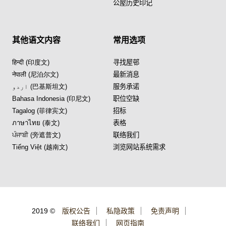
公屋历史印记
其他语文内容
常用选项
हिन्दी (印度文)
寻找屋邨
नेपाली (尼泊尔文)
最新消息
اردو (巴基斯坦文)
服务承诺
Bahasa Indonesia (印尼文)
职位空缺
Tagalog (菲律宾文)
招标
ภาษาไทย (泰文)
表格
ਪੰਜਾਬੀ (旁遮普文)
联络我们
Tiếng Việt (越南文)
浏览网站系统需求
2019 ©
版权公告
私隐政策
免责声明
联络我们
网页指南