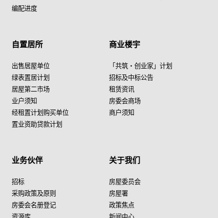
编配进度
自置居所
商业楼宇
出售居屋单位
「共筑・创业家」计划
绿表置居计划
招标及中标公告
居屋第二市场
租赁资讯
业户须知
房委会商场
经租置计划购买单位
商户须知
置业资助贷款计划
业务伙伴
关于我们
招标
房屋委员会
采购政策及原则
房屋署
房委会名册登记
政策焦点
资源库
新闻中心