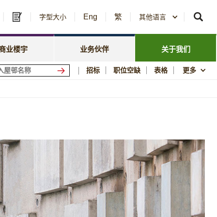
Eng
繁
及中标公告
字型大小
其他语言
房委会名册登记
政策焦点
资讯
资源库
新闻中心
商业楼宇
业务伙伴
关于我们
会商场
优质居所
招标
职位空缺
表格
更多
社区参与
须知
刊物与统计数字
图片及影片资料库
公屋历史印记