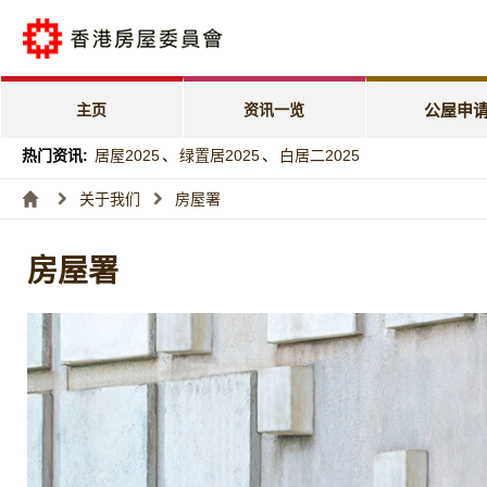
公屋申请电子
「天伦乐」优
主页
资讯一览
公屋申
「家有初生」
热门资讯:
居屋2025
、
绿置居2025
、
白居二2025
特快公屋编配
关于我们
房屋署
入息及资产限
房屋署
编配进度