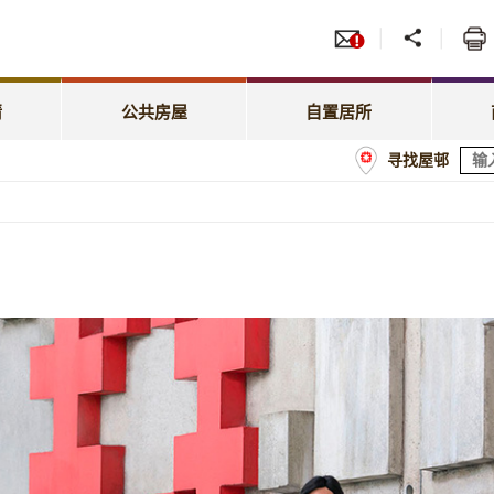
服务
招标
照顾特殊需要
绿表置居计划
先配屋计划
租赁
租金相关事宜
居屋第二市场
请
公共房屋
自置居所
优先配屋计划
房委
寻找屋邨
租约及户籍事宜
业户须知
计划
商户
屋邨管理
经租置计划购买单位
额
屋邨维修及改善工程
置业资助贷款计划