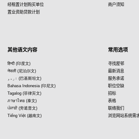
经租置计划购买单位
商户须知
置业资助贷款计划
其他语文内容
常用选项
हिन्दी (印度文)
寻找屋邨
नेपाली (尼泊尔文)
最新消息
اردو (巴基斯坦文)
服务承诺
Bahasa Indonesia (印尼文)
职位空缺
Tagalog (菲律宾文)
招标
ภาษาไทย (泰文)
表格
ਪੰਜਾਬੀ (旁遮普文)
联络我们
Tiếng Việt (越南文)
浏览网站系统需