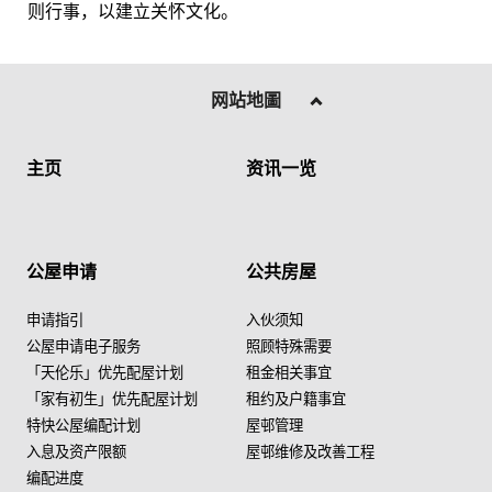
则行事，以建立关怀文化。
网站地圖
主页
资讯一览
公屋申请
公共房屋
申请指引
入伙须知
公屋申请电子服务
照顾特殊需要
「天伦乐」优先配屋计划
租金相关事宜
「家有初生」优先配屋计划
租约及户籍事宜
特快公屋编配计划
屋邨管理
入息及资产限额
屋邨维修及改善工程
编配进度