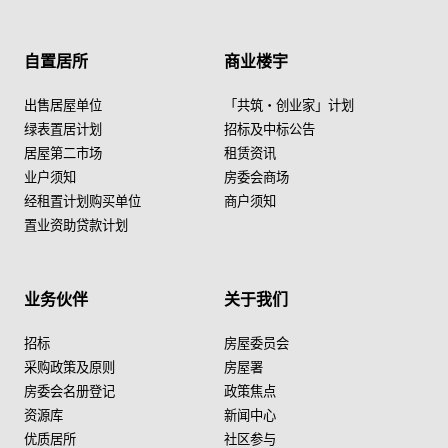
自置居所
商业楼宇
出售居屋单位
「共筑・创业家」计划
绿表置居计划
招标及中标公告
居屋第二市场
租赁资讯
业户须知
房委会商场
经租置计划购买单位
商户须知
置业资助贷款计划
业务伙伴
关于我们
招标
房屋委员会
采购政策及原则
房屋署
房委会名册登记
政策焦点
资源库
新闻中心
优质居所
社区参与