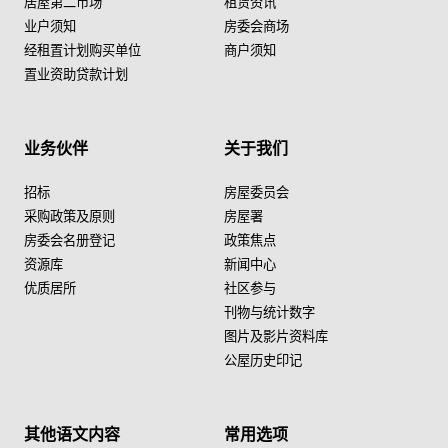
居屋第二市场
租赁资讯
业户须知
房委会商场
经租置计划购买单位
商户须知
置业资助贷款计划
业务伙伴
关于我们
招标
房屋委员会
采购政策及原则
房屋署
房委会名册登记
政策焦点
资源库
新闻中心
优质居所
社区参与
刊物与统计数字
图片及影片资料库
公屋历史印记
其他语文内容
常用选项