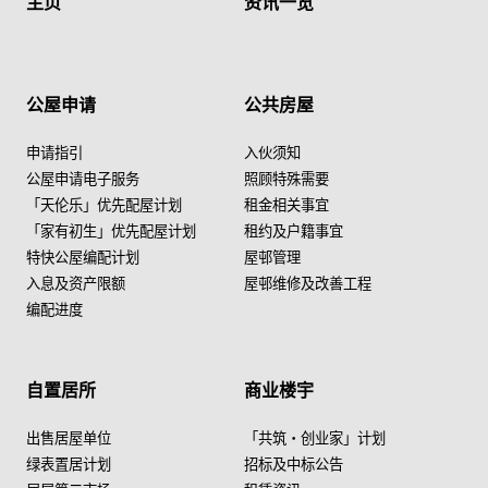
主页
资讯一览
公屋申请
公共房屋
申请指引
入伙须知
公屋申请电子服务
照顾特殊需要
「天伦乐」优先配屋计划
租金相关事宜
「家有初生」优先配屋计划
租约及户籍事宜
特快公屋编配计划
屋邨管理
入息及资产限额
屋邨维修及改善工程
编配进度
自置居所
商业楼宇
出售居屋单位
「共筑・创业家」计划
绿表置居计划
招标及中标公告