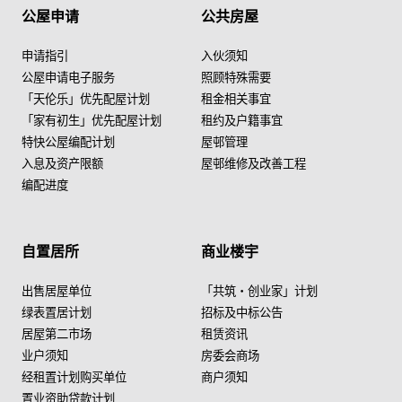
公屋申请
公共房屋
申请指引
入伙须知
公屋申请电子服务
照顾特殊需要
「天伦乐」优先配屋计划
租金相关事宜
「家有初生」优先配屋计划
租约及户籍事宜
特快公屋编配计划
屋邨管理
入息及资产限额
屋邨维修及改善工程
编配进度
自置居所
商业楼宇
出售居屋单位
「共筑・创业家」计划
绿表置居计划
招标及中标公告
居屋第二市场
租赁资讯
业户须知
房委会商场
经租置计划购买单位
商户须知
置业资助贷款计划