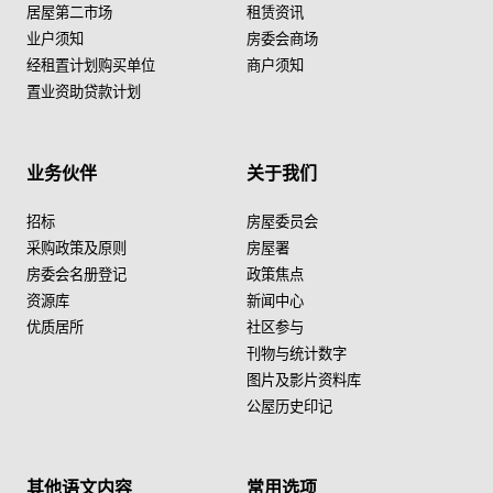
居屋第二市场
租赁资讯
业户须知
房委会商场
经租置计划购买单位
商户须知
置业资助贷款计划
业务伙伴
关于我们
招标
房屋委员会
采购政策及原则
房屋署
房委会名册登记
政策焦点
资源库
新闻中心
优质居所
社区参与
刊物与统计数字
图片及影片资料库
公屋历史印记
其他语文内容
常用选项