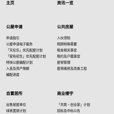
主页
资讯一览
公屋申请
公共房屋
申请指引
入伙须知
公屋申请电子服务
照顾特殊需要
「天伦乐」优先配屋计划
租金相关事宜
「家有初生」优先配屋计划
租约及户籍事宜
特快公屋编配计划
屋邨管理
入息及资产限额
屋邨维修及改善工程
编配进度
自置居所
商业楼宇
出售居屋单位
「共筑・创业家」计划
绿表置居计划
招标及中标公告