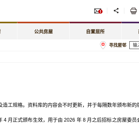
服务
招标
照顾特殊需要
绿表置居计划
先配屋计划
租赁
租金相关事宜
居屋第二市场
请
公共房屋
自置居所
优先配屋计划
房委
寻找屋邨
租约及户籍事宜
业户须知
计划
商户
屋邨管理
经租置计划购买单位
额
屋邨维修及改善工程
置业资助贷款计划
及造工规格。资料库的内容会不时更新，并于每隔数年颁布新的
026 年 4 月正式颁布生效，用于由 2026 年 8 月之后招标之房屋