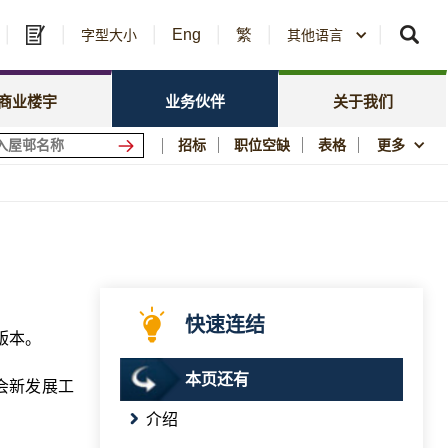
Eng
繁
及中标公告
字型大小
其他语言
房委会名册登记
政策焦点
资讯
资源库
新闻中心
商业楼宇
业务伙伴
关于我们
会商场
优质居所
招标
职位空缺
表格
更多
社区参与
须知
刊物与统计数字
图片及影片资料库
公屋历史印记
快速连结
版本。
本页还有
委员会新发展工
介绍