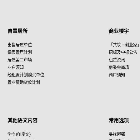
自置居所
商业楼宇
出售居屋单位
「共筑・创业家
绿表置居计划
招标及中标公告
居屋第二市场
租赁资讯
业户须知
房委会商场
经租置计划购买单位
商户须知
置业资助贷款计划
其他语文内容
常用选项
हिन्दी (印度文)
寻找屋邨