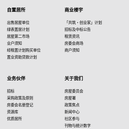
自置居所
商业楼宇
出售居屋单位
「共筑・创业家」计划
绿表置居计划
招标及中标公告
居屋第二市场
租赁资讯
业户须知
房委会商场
经租置计划购买单位
商户须知
置业资助贷款计划
业务伙伴
关于我们
招标
房屋委员会
采购政策及原则
房屋署
房委会名册登记
政策焦点
资源库
新闻中心
优质居所
社区参与
刊物与统计数字