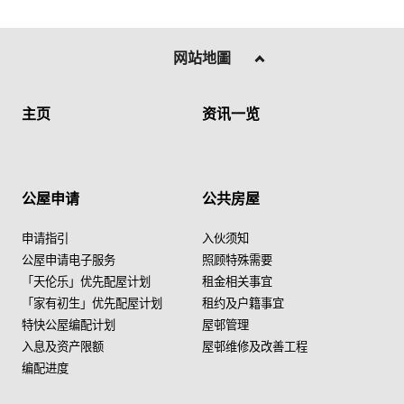
网站地圖
主页
资讯一览
公屋申请
公共房屋
申请指引
入伙须知
公屋申请电子服务
照顾特殊需要
「天伦乐」优先配屋计划
租金相关事宜
「家有初生」优先配屋计划
租约及户籍事宜
特快公屋编配计划
屋邨管理
入息及资产限额
屋邨维修及改善工程
编配进度