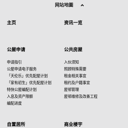
网站地圖
主页
资讯一览
公屋申请
公共房屋
申请指引
入伙须知
公屋申请电子服务
照顾特殊需要
「天伦乐」优先配屋计划
租金相关事宜
「家有初生」优先配屋计划
租约及户籍事宜
特快公屋编配计划
屋邨管理
入息及资产限额
屋邨维修及改善工程
编配进度
自置居所
商业楼宇