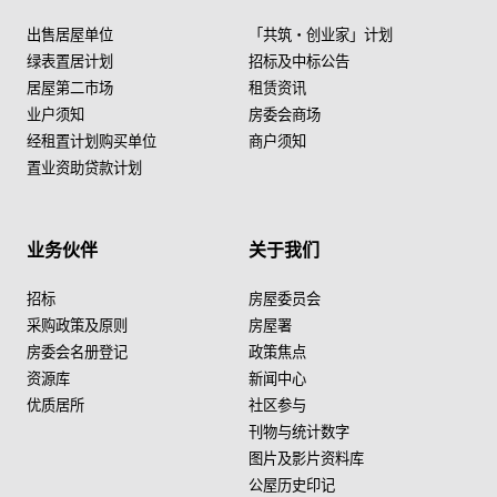
出售居屋单位
「共筑・创业家」计划
绿表置居计划
招标及中标公告
居屋第二市场
租赁资讯
业户须知
房委会商场
经租置计划购买单位
商户须知
置业资助贷款计划
业务伙伴
关于我们
招标
房屋委员会
采购政策及原则
房屋署
房委会名册登记
政策焦点
资源库
新闻中心
优质居所
社区参与
刊物与统计数字
图片及影片资料库
公屋历史印记