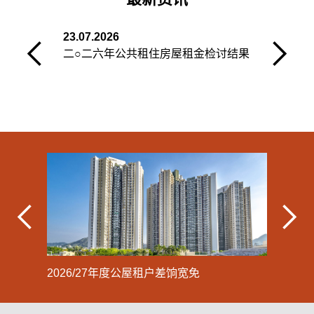
23.07.2026
3
​二○二六年公共租住房屋租金检讨结果
2026/27年度公屋租户差饷宽免
公屋