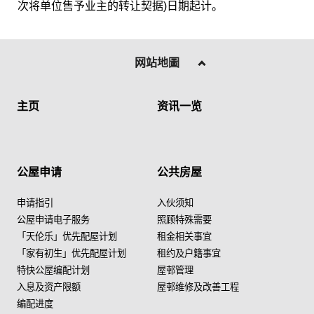
次将单位售予业主的转让契据)日期起计。
网站地圖
主页
资讯一览
公屋申请
公共房屋
申请指引
入伙须知
公屋申请电子服务
照顾特殊需要
「天伦乐」优先配屋计划
租金相关事宜
「家有初生」优先配屋计划
租约及户籍事宜
特快公屋编配计划
屋邨管理
入息及资产限额
屋邨维修及改善工程
编配进度