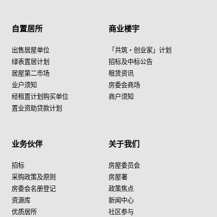
自置居所
商业楼宇
出售居屋单位
「共筑・创业家」计划
绿表置居计划
招标及中标公告
居屋第二市场
租赁资讯
业户须知
房委会商场
经租置计划购买单位
商户须知
置业资助贷款计划
业务伙伴
关于我们
招标
房屋委员会
采购政策及原则
房屋署
房委会名册登记
政策焦点
资源库
新闻中心
优质居所
社区参与