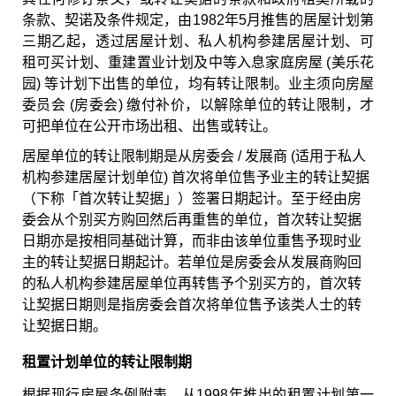
条款、契诺及条件规定，由1982年5月推售的居屋计划第
三期乙起，透过居屋计划、私人机构参建居屋计划、可
租可买计划、重建置业计划及中等入息家庭房屋 (美乐花
园) 等计划下出售的单位，均有转让限制。业主须向房屋
委员会 (房委会) 缴付补价，以解除单位的转让限制，才
可把单位在公开市场出租、出售或转让。
居屋单位的转让限制期是从房委会 / 发展商 (适用于私人
机构参建居屋计划单位) 首次将单位售予业主的转让契据
（下称「首次转让契据」）签署日期起计。至于经由房
委会从个别买方购回然后再重售的单位，首次转让契据
日期亦是按相同基础计算，而非由该单位重售予现时业
主的转让契据日期起计。若单位是房委会从发展商购回
的私人机构参建居屋单位再转售予个别买方的，首次转
让契据日期则是指房委会首次将单位售予该类人士的转
让契据日期。
租置计划单位的转让限制期
根据现行房屋条例附表，从1998年推出的租置计划第一