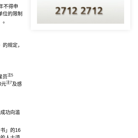
年不得申
单位的限制
）。
》的规定，
注5
雇员
注7
0元
及感
，成功向滥
书」的16
划的人士须