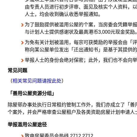
由专责人员进行初步评审、面见及核实个人资料，
人士，均会收到确认收悉举报通知。
为了鼓励提供被滥用公屋的个案，当房委会凭籍举
与计划人士提供感谢状及最高港币3,000元现金奖励
为免有关计划被滥用，每宗可获奬励的举报会由「
称向某公屋单位发出「迁出通知书」是基于其提供
举报人士的身份会绝对保密；此外，我们也不会向
常见问题
（
相关常见问题请按此处
）
「善用公屋资源分组」
除屋邨办事处执行日常租约管制工作外，我们亦成立了「善
个案外，并会严格审查公屋租户及各类资助房屋计划申请人
举报滥用公屋途径
致电房屋委员会热线 2712 2712