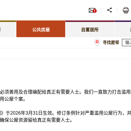
服务
招标
照顾特殊需要
绿表置居计划
先配屋计划
租赁
租金相关事宜
居屋第二市场
请
公共房屋
自置居所
优先配屋计划
房委
寻找屋邨
租约及户籍事宜
业户须知
计划
商户
屋邨管理
经租置计划购买单位
额
屋邨维修及改善工程
置业资助贷款计划
必须善用及合理编配给真正有需要人士。我们一直致力打击滥用
用公屋个案。
例》于2026年3月31日生效。修订条例针对严重滥用公屋行为，
确保公屋资源留给真正有需要人士。