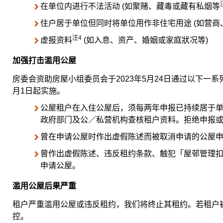
在单位内进行不法活动 (如聚赌、藏毒或藏有私烟等
住户居于单位但同时将单位用作非住宅用途 (如营商
注4
虚报资料
(如入息、资产、婚姻或家庭狀况等)
加强打击滥用公屋
房委会资助房屋小组委员会于2023年5月24日通过以下一系
月1日起实施。
公屋租户在入住公屋后，须每两年申报已持续居于
政府部门及公／私营机构查核租户资料。拒绝申报
曾在申请公屋时作出虚假陈述而被取消申请的公屋
曾作出虚假陈述、违反租约条款、触犯「屋邨管理
申请公屋。
滥用公屋后果严重
租户严重滥用公屋或违反租约，我们将终止其租约。若租户
控。