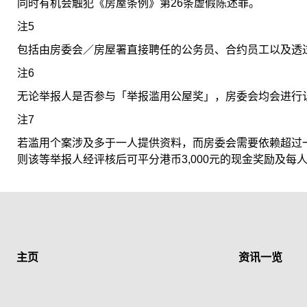
同时有机会触犯《房屋条例》第26条虚假陈述罪。
注5
包括由房委会／房屋署直接聘任的公务员、合约员工以及透
注6
无论举报人是否参与「举报滥用公屋奖」，房委会均会进行
注7
若滥用个案涉及多于一人提供资料，而房委会需要依赖超过
则该等举报人经评核后可平分港币3,000元的现金奖励及每
主页
资讯一览