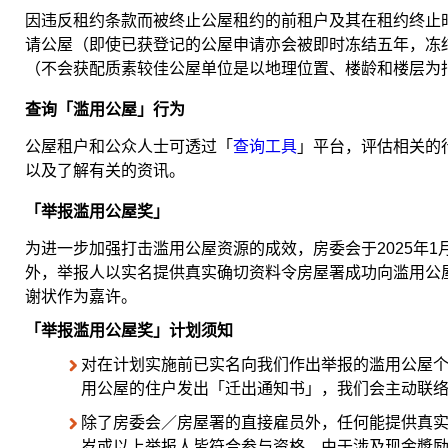
因违反租约条款而被终止公屋租约的前租户及其在租约终止
请公屋（即使已获登记的公屋申请亦会被即时冻结五年，冻
（不会获配质素较佳公屋单位是以地理位置、楼龄和楼层为
查询「滥用公屋」行为
公屋租户和公众人士可透过「
查询工具
」平台，评估相关的
以及了解有关的资讯。
「举报滥用公屋奖」
为进一步加强打击滥用公屋资源的成效，房委会于2025年
外，举报人以实名提供真实确切资料令房屋署成功向滥用公
谢状作为嘉许。
「举报滥用公屋奖」计划须知
对在计划实施前已实名向我们作出举报的滥用公屋
用公屋的住户发出「迁出通知书」，我们会主动联
除了房委会／房屋署的直接雇员外，任何能提供真实
岁或以上举报人皆符合参与资格。由于涉及现金奬