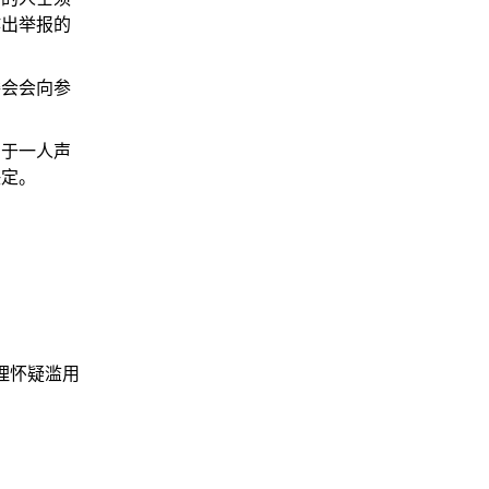
作出举报的
委会会向参
多于一人声
决定。
理怀疑滥用