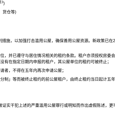
注3
)
、货仓等)
列措施，以加强打击滥用公屋，确保善用公屋资源。新政策已在20
单位，并已遵守与居住情况相关的租约条款。租户亦须授权房委
或没有在指定日期内申报的租户，其公屋单位的租约可被终止；
申请者，不得在五年内再次申请公屋；
扣分制」等而被终止租约的前公屋租户，由终止租约当日起计五
被证实干犯上述的严重滥用公屋罪行或明知而作出虚假陈述，更