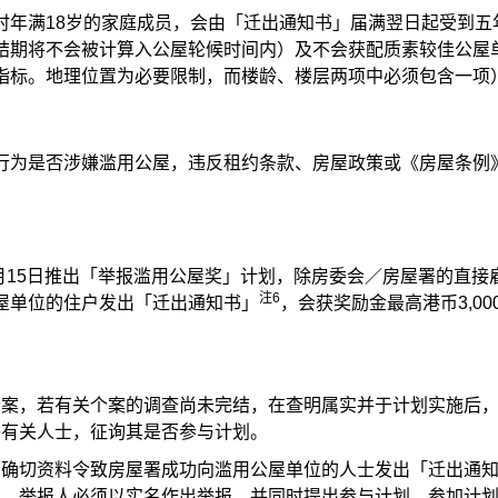
时年满18岁的家庭成员，会由「迁出通知书」届满翌日起受到五
结期将不会被计算入公屋轮候时间内）及不会获配质素较佳公屋
指标。地理位置为必要限制，而楼龄、楼层两项中必须包含一项
行为是否涉嫌滥用公屋，违反租约条款、房屋政策或《房屋条例
1月15日推出「举报滥用公屋奖」计划，除房委会／房屋署的直接
注6
屋单位的住户发出「迁出通知书」
，会获奖励金最高港币3,00
个案，若有关个案的调查尚未完结，在查明属实并于计划实施后
络有关人士，征询其是否参与计划。
确切资料令致房屋署成功向滥用公屋单位的人士发出「迁出通知
励，举报人必须以实名作出举报，并同时提出参与计划。参加计