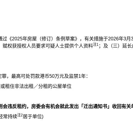
过《2025年房屋（修订）条例草案》，有关措施于2026年3月
注1
）赋权获授权人员要求可疑人士提供个人资料
；及（三）延长
定罪，最高可处罚款港币50万元及监禁1年：
，或租住非法出租／分租的公屋单位
则会违反租约，房委会有机会就此发出「迁出通知书」收回有关
注2
经常持续
居于单位)