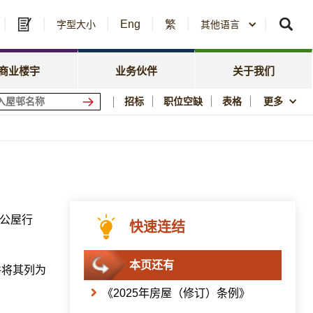
Eng
繁
及中标公告
字型大小
其他语言
房委会名册登记
政策焦点
资讯
资源库
新闻中心
商业楼宇
业务伙伴
关于我们
会商场
优质居所
招标
职位空缺
表格
更多
社区参与
须知
刊物与统计数字
图片及影片资料库
公屋历史印记
公屋行
快速连结
本页还有
并将其列为
《2025年房屋（修订）条例》