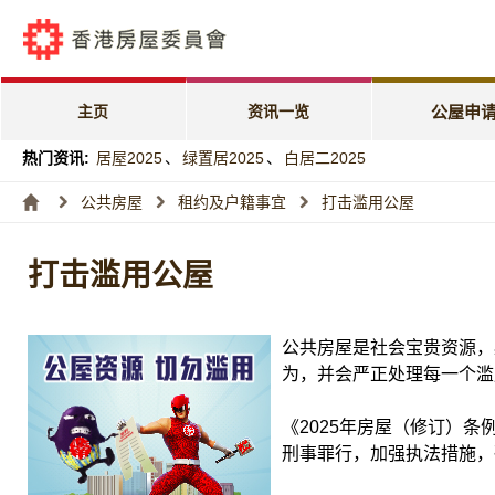
公屋申请电子
「天伦乐」优
主页
资讯一览
公屋申
「家有初生」
热门资讯:
居屋2025
、
绿置居2025
、
白居二2025
特快公屋编配
公共房屋
租约及户籍事宜
打击滥用公屋
入息及资产限
打击滥用公屋
编配进度
公共房屋是社会宝贵资源，
为，并会严正处理每一个滥
《2025年房屋（修订）条
刑事罪行，加强执法措施，