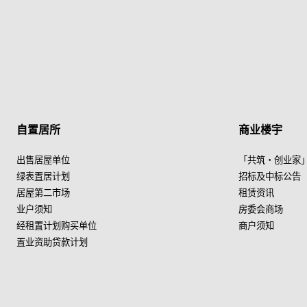
自置居所
商业楼宇
出售居屋单位
「共筑・创业家
绿表置居计划
招标及中标公告
居屋第二市场
租赁资讯
业户须知
房委会商场
经租置计划购买单位
商户须知
置业资助贷款计划