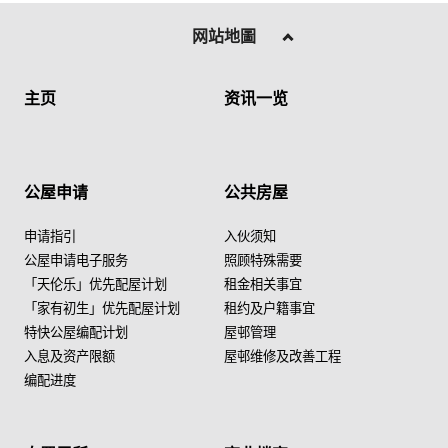
网站地圖
主页
资讯一览
公屋申请
公共房屋
申请指引
入伙须知
公屋申请电子服务
照顾特殊需要
「天伦乐」优先配屋计划
租金相关事宜
「家有初生」优先配屋计划
租约及户籍事宜
特快公屋编配计划
屋邨管理
入息及资产限额
屋邨维修及改善工程
编配进度