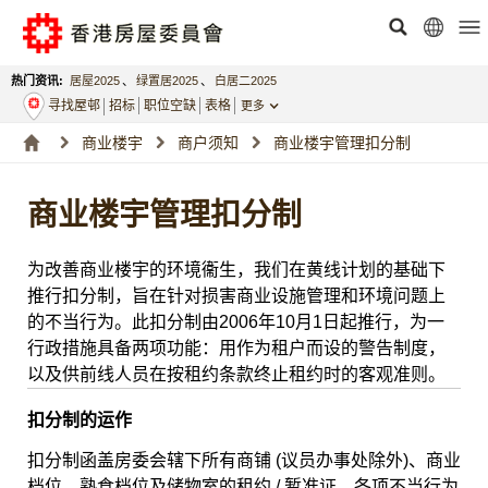
热门资讯:
居屋2025
、
绿置居2025
、
白居二2025
寻找屋邨
招标
职位空缺
表格
更多
商业楼宇
商户须知
商业楼宇管理扣分制
商业楼宇管理扣分制
为改善商业楼宇的环境衞生，我们在黄线计划的基础下
推行扣分制，旨在针对损害商业设施管理和环境问题上
的不当行为。此扣分制由2006年10月1日起推行，为一
行政措施具备两项功能：用作为租户而设的警告制度，
以及供前线人员在按租约条款终止租约时的客观准则。
扣分制的运作
扣分制函盖房委会辖下所有商铺 (议员办事处除外)、商业
档位、熟食档位及储物室的租约 / 暂准证。各项不当行为