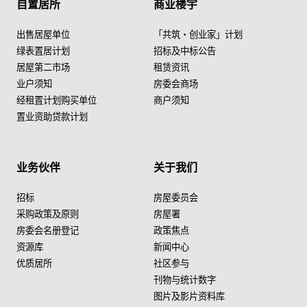
自置居所
商业楼宇
出售居屋单位
「共筑・创业家」计划
绿表置居计划
招标及中标公告
居屋第二市场
租赁资讯
业户须知
房委会商场
经租置计划购买单位
商户须知
置业资助贷款计划
业务伙伴
关于我们
招标
房屋委员会
采购政策及原则
房屋署
房委会名册登记
政策焦点
资源库
新闻中心
优质居所
社区参与
刊物与统计数字
图片及影片资料库