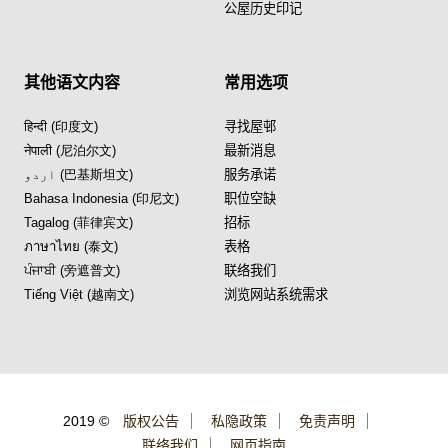
公屋历史印记
其他语文内容
常用选项
हिन्दी (印度文)
寻找屋邨
नेपाली (尼泊尔文)
最新消息
اردو (巴基斯坦文)
服务承诺
Bahasa Indonesia (印尼文)
职位空缺
Tagalog (菲律宾文)
招标
ภาษาไทย (泰文)
表格
ਪੰਜਾਬੀ (旁遮普文)
联络我们
Tiếng Việt (越南文)
浏览网站系统需求
2019 ©
版权公告
私隐政策
免责声明
联络我们
网页指南