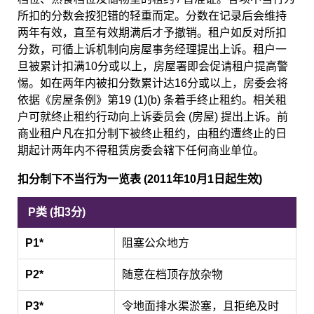
所扣的分数会按犯错的轻重而定。分数在记录后会维持
两年有效，直至有效期满后才予撤销。租户如反对所扣
分数，可循上诉机制向房屋事务经理提出上诉。租户一
旦被累计扣满10分或以上，房屋署即会促请租户提高警
惕。如在两年内被扣分数累计达16分或以上，房委会将
依据《房屋条例》第19 (1)(b) 条着手终止租约。相关租
户可就终止租约行动向上诉委员会 (房屋) 提出上诉。前
商业租户凡在扣分制下被终止租约，由租约遭终止的日
期起计两年内不得租赁房委会辖下任何商业单位。
扣分制下不当行为一览表 (2011年10月1日起生效)
P类 (扣3分)
P1*
阻塞公众地方
P2*
随意在档顶存放杂物
P3*
令地面排水渠淤塞，且拒绝及时