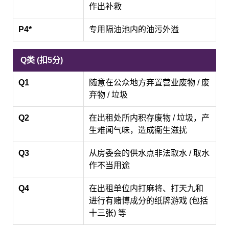
作出补救
P4*
专用隔油池内的油污外溢
Q类 (扣5分)
Q1
随意在公众地方弃置营业废物 / 废
弃物 / 垃圾
Q2
在出租处所内积存废物 / 垃圾，产
生难闻气味，造成衞生滋扰
Q3
从房委会的供水点非法取水 / 取水
作不当用途
Q4
在出租单位内打麻将、打天九和
进行有赌博成分的纸牌游戏 (包括
十三张) 等