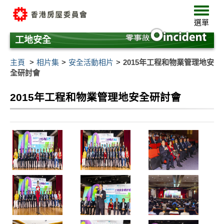
跳
選
至
單
選單
主
要
工地安全
內
容
主頁
相片集
安全活動相片
2015年工程和物業管理地安
全研討會
2015年工程和物業管理地安全研討會