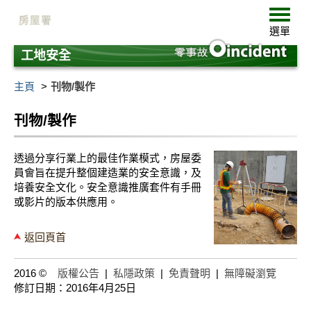
跳
選
至
單
選單
主
要
工地安全
內
容
主頁
刊物/製作
刊物/製作
透過分享行業上的最佳作業模式，房屋委
員會旨在提升整個建造業的安全意識，及
培養安全文化。安全意識推廣套件有手冊
或影片的版本供應用。
返回頁首
2016 ©
版權公告
|
私隱政策
|
免責聲明
|
無障礙瀏覽
修訂日期：2016年4月25日