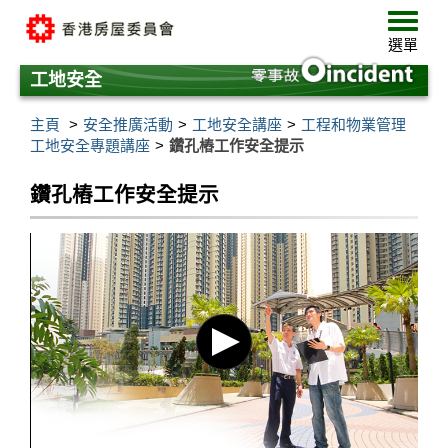
跳
選
至
單
選單
主
要
工地安全
內
容
主頁
安全推廣活動
工地安全講座
工程和物業管理
工地安全專題講座
鑽孔樁工作安全提示
鑽孔樁工作安全提示