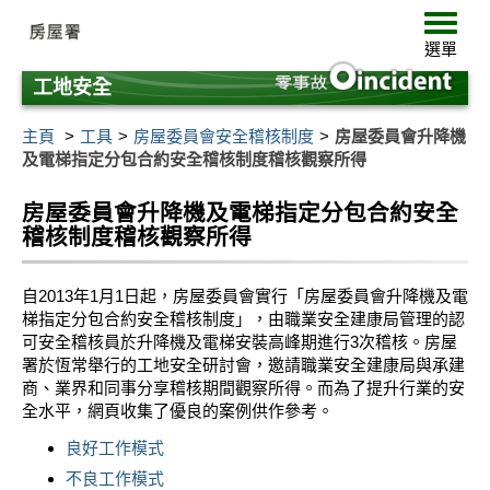
跳
選
至
單
選單
主
要
工地安全
內
容
主頁
工具
房屋委員會安全稽核制度
房屋委員會升降機
及電梯指定分包合約安全稽核制度稽核觀察所得
房屋委員會升降機及電梯指定分包合約安全
稽核制度稽核觀察所得
自2013年1月1日起，房屋委員會實行「房屋委員會升降機及電
梯指定分包合約安全稽核制度」，由職業安全建康局管理的認
可安全稽核員於升降機及電梯安裝高峰期進行3次稽核。房屋
署於恆常舉行的工地安全研討會，邀請職業安全建康局與承建
商、業界和同事分享稽核期間觀察所得。而為了提升行業的安
全水平，網頁收集了優良的案例供作參考。
良好工作模式
不良工作模式