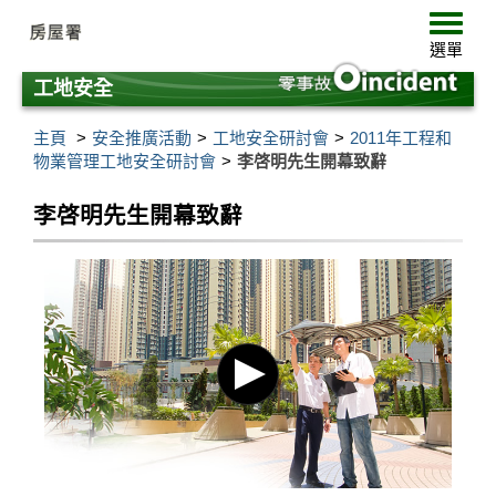
跳
選
至
單
選單
主
要
工地安全
內
容
主頁
安全推廣活動
工地安全研討會
2011年工程和
物業管理工地安全研討會
李啓明先生開幕致辭
李啓明先生開幕致辭