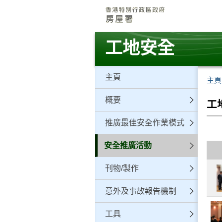
跳
至
主
要
工地安全
內
容
主頁
主頁
概要
工
推廣最佳安全作業模式
安全推廣活動
刊物/製作
意外及事故報告機制
工具