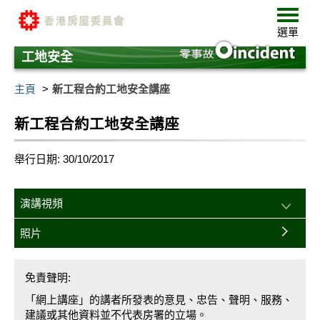
跳
選
至
單
選單
主
要
工地安全
內
容
主頁
新工程合約工地安全講座
新工程合約工地安全講座
舉行日期: 30/10/2017
演講視頻
照片
免責聲明:
「網上講座」的講者所發表的意見、忠告、聲明、服務、
建議或其他資料並不代表房署的立場。