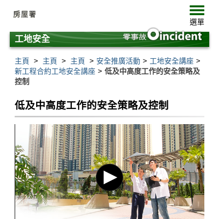
跳
選
至
單
選單
主
要
工地安全
內
容
主頁
主頁
主頁
安全推廣活動
工地安全講座
新工程合約工地安全講座
低及中高度工作的安全策略及
控制
低及中高度工作的安全策略及控制