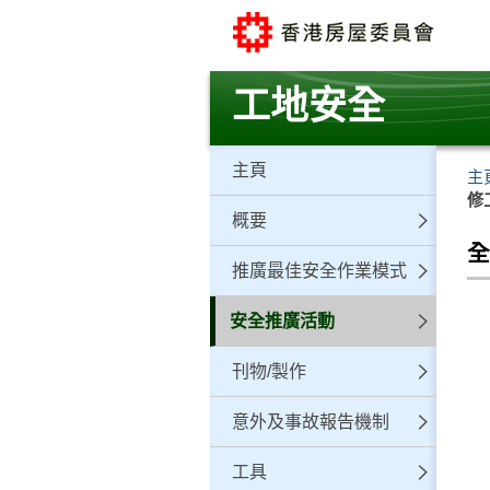
跳
至
主
要
工地安全
內
容
主頁
主
修
概要
推廣最佳安全作業模式
安全推廣活動
刊物/製作
意外及事故報告機制
工具